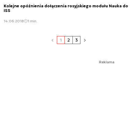
Kolejne opóźnienia dołączenia rosyjskiego modułu Nauka do
ISS
14.06.2018
1 min.
1
2
3
Reklama