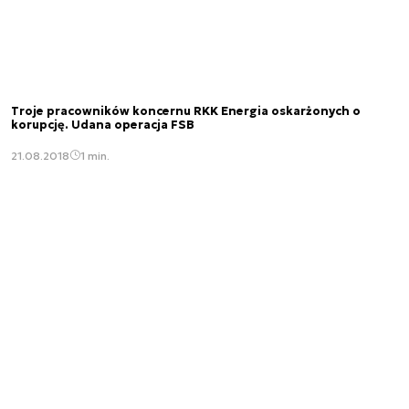
Troje pracowników koncernu RKK Energia oskarżonych o
korupcję. Udana operacja FSB
21.08.2018
1 min.