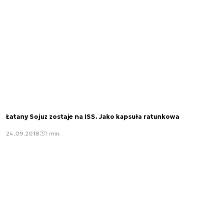
Łatany Sojuz zostaje na ISS. Jako kapsuła ratunkowa
24.09.2018
1 min.