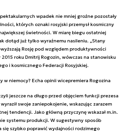
 spektakularnych wpadek nie mniej groźne pozostały
ności, których oznaki rosyjski przemysł kosmiczny
ajwiększej świetności. W miarę biegu ostatniej
k dotąd już tylko wyraźnemu nasileniu. „Stany
ewyższają Rosję pod względem produktywności
 2015 roku Dmitrij Rogozin, wówczas na stanowisku
go i kosmicznego Federacji Rosyjskiej.
ny w niemocy? Echa opinii wicepremiera Rogozina
yli jeszcze na długo przed objęciem funkcji prezesa
 wyraził swoje zaniepokojenie, wskazując zarazem
nej tendencji. Jako główną przyczynę wskazał m.in.
nie systemu produkcji. W sugestywny sposób
da się szybko poprawić wydajności rodzimego