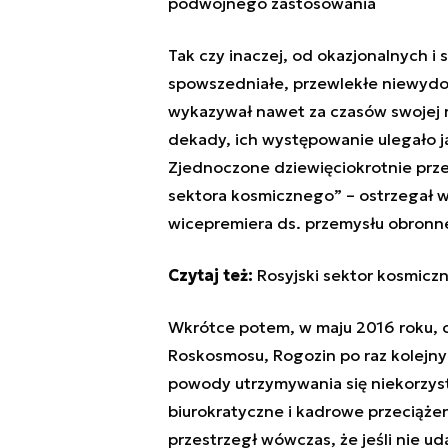
podwójnego zastosowania
Tak czy inaczej, od okazjonalnych i
spowszedniałe, przewlekłe niewydol
wykazywał nawet za czasów swojej n
dekady, ich występowanie ulegało ja
Zjednoczone dziewięciokrotnie prz
sektora kosmicznego” – ostrzegał w
wicepremiera ds. przemysłu obronne
Czytaj też:
Rosyjski sektor kosmicz
Wkrótce potem, w maju 2016 roku, cz
Roskosmosu, Rogozin po raz kolejny
powody utrzymywania się niekorzyst
biurokratyczne i kadrowe przeciąże
przestrzegł wówczas, że jeśli nie u