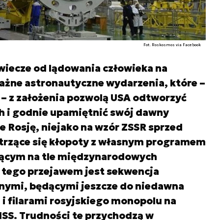
Fot. Roskosmos via Facebook
wiecze od lądowania człowieka na
ażne astronautyczne wydarzenia, które –
o – z założenia pozwolą USA odtworzyć
h i godnie upamiętnić swój dawny
 Rosję, niejako na wzór ZSSR sprzed
iętrzące się kłopoty z własnym programem
nącym na tle międzynarodowych
tego przejawem jest sekwencja
nymi, będącymi jeszcze do niedawna
i filarami rosyjskiego monopolu na
 ISS. Trudności te przychodzą w