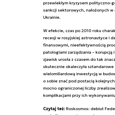
przewlekłym kryzysem polityczno-g
sankcji sektorowych, nałożonych w 
Ukrainie.
W efekcie, czas po 2010 roku chara
recesji w rosyjskiej astronautyce i
finansowymi, nieefektywnością prod
patologiami zarządzania – korupcją 
zjawisk urosła z czasem do tak znac
skutecznie okaleczyła sztandarowe
wielomiliardową inwestycją w bud
o sobie znać pod postacią kolejnyc
mocno ograniczonej liczby zrealizo
komplikacjami przy ich wykonywaniu
Czytaj też:
Roskosmos: debiut Fede