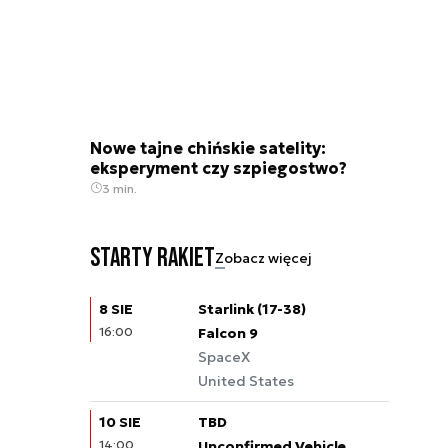
Nowe tajne chińskie satelity:
eksperyment czy szpiegostwo?
3 min.
Starty rakiet
Zobacz więcej
8 SIE
Starlink (17-38)
16:00
Falcon 9
SpaceX
United States
10 SIE
TBD
14:00
Unconfirmed Vehicle