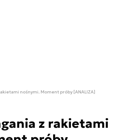
 rakietami nośnymi. Moment próby [ANALIZA]
gania z rakietami
ment próby