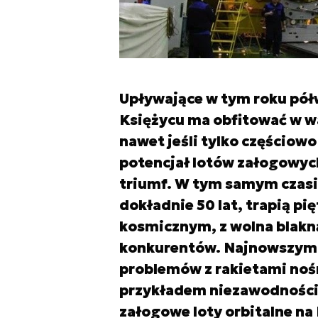
Upływające w tym roku pół
Księżycu ma obfitować w w
nawet jeśli tylko częściow
potencjał lotów załogowyc
triumf. W tym samym czasie
dokładnie 50 lat, trapią p
kosmicznym, z wolna blak
konkurentów. Najnowszym 
problemów z rakietami noś
przykładem niezawodności 
załogowe loty orbitalne na