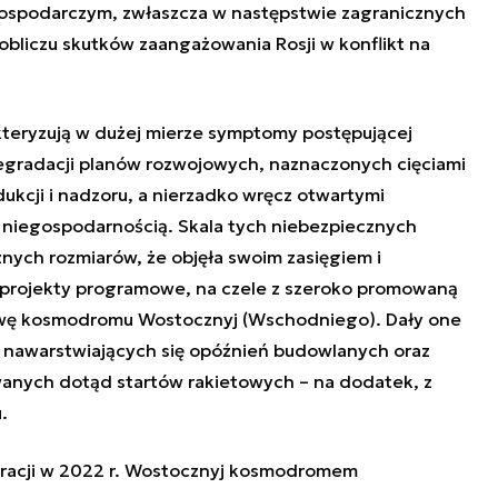
ospodarczym, zwłaszcza w następstwie zagranicznych
obliczu skutków zaangażowania Rosji w konflikt na
kteryzują w dużej mierze symptomy postępującej
 degradacji planów rozwojowych, naznaczonych cięciami
ukcji i nadzoru, a nierzadko wręcz otwartymi
i niegospodarnością. Skala tych niebezpiecznych
znych rozmiarów, że objęła swoim zasięgiem i
 projekty programowe, na czele z szeroko promowaną
owę kosmodromu Wostocznyj (Wschodniego). Dały one
h nawarstwiających się opóźnień budowlanych oraz
wanych dotąd startów rakietowych – na dodatek, z
.
racji w 2022 r. Wostocznyj kosmodromem