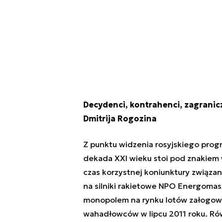
Decydenci, kontrahenci, zagranicz
Dmitrija Rogozina
Z punktu widzenia rosyjskiego pro
dekada XXI wieku stoi pod znakiem w
czas korzystnej koniunktury związa
na silniki rakietowe NPO Energomasz
monopolem na rynku lotów załogow
wahadłowców w lipcu 2011 roku. Ró