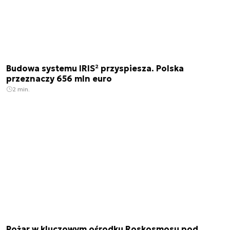
Budowa systemu IRIS² przyspiesza. Polska
przeznaczy 656 mln euro
2 min.
Pożar w kluczowym ośrodku Roskosmosu pod