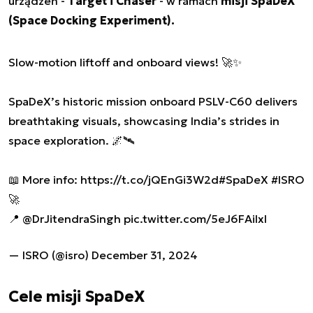
urządzeń -
Target i Chaser
- w ramach
misji SpaDeX
(Space Docking Experiment).
Slow-motion liftoff and onboard views! 🚀✨
SpaDeX’s historic mission onboard PSLV-C60 delivers
breathtaking visuals, showcasing India’s strides in
space exploration. 🌌🛰️
📖 More info:
https://t.co/jQEnGi3W2d
#SpaDeX
#ISRO
🚀
📍
@DrJitendraSingh
pic.twitter.com/5eJ6FAiIxI
— ISRO (@isro)
December 31, 2024
Cele misji SpaDeX