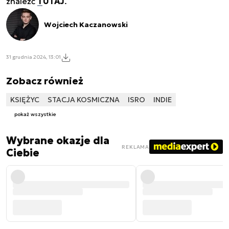
znaleźć
TUTAJ
.
Wojciech Kaczanowski
31 grudnia 2024, 13:01
Zobacz również
KSIĘŻYC
STACJA KOSMICZNA
ISRO
INDIE
pokaż wszystkie
Wybrane okazje dla
REKLAMA
Ciebie