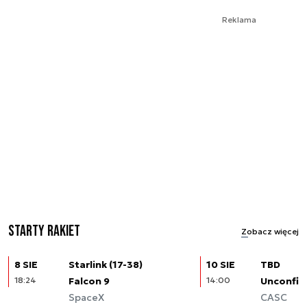
Reklama
Starty rakiet
Zobacz więcej
8 SIE
Starlink (17-38)
10 SIE
TBD
18:24
Falcon 9
14:00
Unconfir
SpaceX
CASC