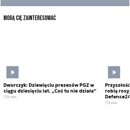
Mogą Cię zainteresować
Dworczyk: Dziewięciu prezesów PGZ w
Przyszłoś
ciągu dziesięciu lat. „Coś tu nie działa”
robią rosyj
Defence2
3 min.
1 min.