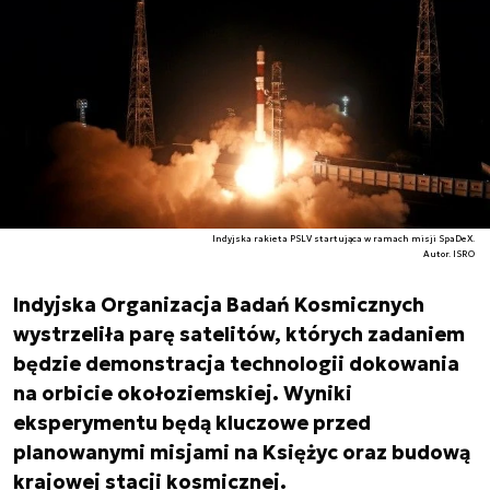
Indyjska rakieta PSLV startująca w ramach misji SpaDeX.
Autor. ISRO
Indyjska Organizacja Badań Kosmicznych
wystrzeliła parę satelitów, których zadaniem
będzie demonstracja technologii dokowania
na orbicie okołoziemskiej. Wyniki
eksperymentu będą kluczowe przed
planowanymi misjami na Księżyc oraz budową
krajowej stacji kosmicznej.