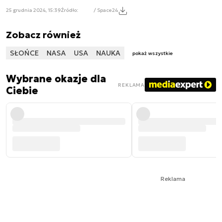
25 grudnia 2024, 15:39
Źródło:
/ Space24
Zobacz również
SŁOŃCE
NASA
USA
NAUKA
pokaż wszystkie
Wybrane okazje dla
REKLAMA
Ciebie
Reklama