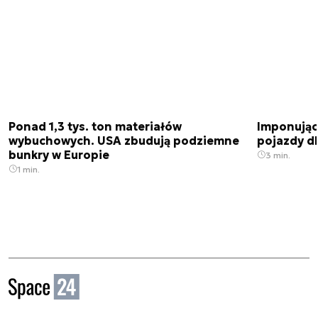
Ponad 1,3 tys. ton materiałów
Imponujące
wybuchowych. USA zbudują podziemne
pojazdy dl
bunkry w Europie
3 min.
1 min.