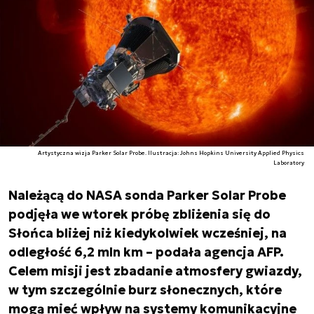
Artystyczna wizja Parker Solar Probe. Ilustracja: Johns Hopkins University Applied Physics
Laboratory
Należącą do NASA sonda Parker Solar Probe
podjęła we wtorek próbę zbliżenia się do
Słońca bliżej niż kiedykolwiek wcześniej, na
odległość 6,2 mln km – podała agencja AFP.
Celem misji jest zbadanie atmosfery gwiazdy,
w tym szczególnie burz słonecznych, które
mogą mieć wpływ na systemy komunikacyjne