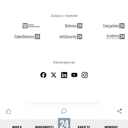
Zobacz również
Obserwuj nas
O NAS
KONTAKT
REGULAMINY
RSS
COOKIES
WIDEO
WIADOMOŚCI
RAKIETY
WYWIADY