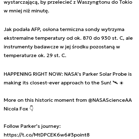
wystarczającą, by przelecieć z Waszyngtonu do Tokio
w mniej niż minutę.
Jak podała AFP, osłona termiczna sondy wytrzyma
ekstremalne temperatury od ok. 870 do 930 st. C, ale
instrumenty badawcze w jej środku pozostaną w
temperaturze ok. 29 st. C.
HAPPENING RIGHT NOW: NASA’s Parker Solar Probe is
making its closest-ever approach to the Sun! 🛰️ ☀️
More on this historic moment from
@NASAScienceAA
Nicola Fox 👇
Follow Parker’s journey:
https://t.co/MtDPCEK6w6
#3point8