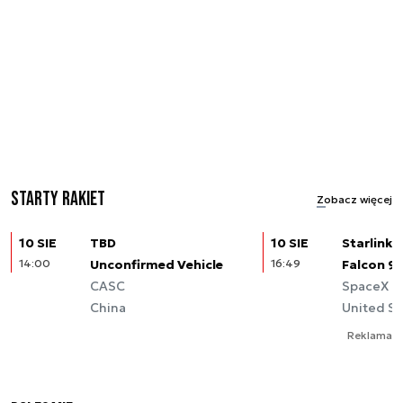
Starty rakiet
Zobacz więcej
10 SIE
TBD
10 SIE
Starlink (
14:00
Unconfirmed Vehicle
16:49
Falcon 9
CASC
SpaceX
China
United St
Reklama