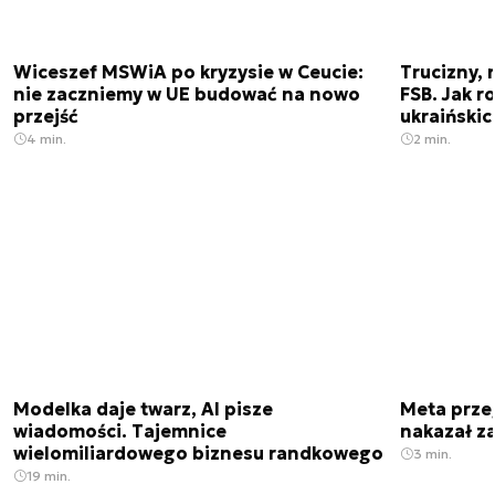
Wiceszef MSWiA po kryzysie w Ceucie:
Trucizny, 
nie zaczniemy w UE budować na nowo
FSB. Jak r
przejść
ukraiński
4 min.
2 min.
Modelka daje twarz, AI pisze
Meta prze
wiadomości. Tajemnice
nakazał z
wielomiliardowego biznesu randkowego
3 min.
19 min.