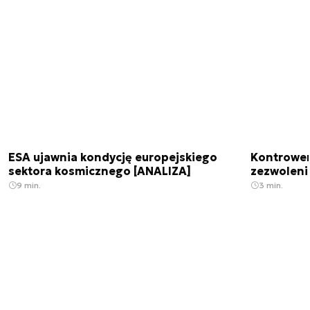
ESA ujawnia kondycję europejskiego
Kontrowers
sektora kosmicznego [ANALIZA]
zezwoleni
9 min.
3 min.