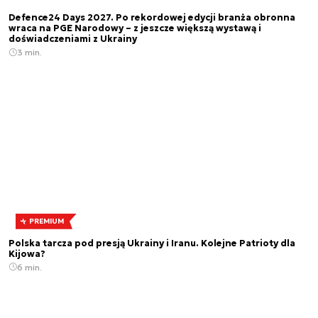
Defence24 Days 2027. Po rekordowej edycji branża obronna
wraca na PGE Narodowy – z jeszcze większą wystawą i
doświadczeniami z Ukrainy
3 min.
PREMIUM
Polska tarcza pod presją Ukrainy i Iranu. Kolejne Patrioty dla
Kijowa?
6 min.