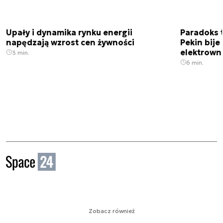
Upały i dynamika rynku energii
Paradoks 
napędzają wzrost cen żywności
Pekin bije
elektrown
3 min.
6 min.
Zobacz również