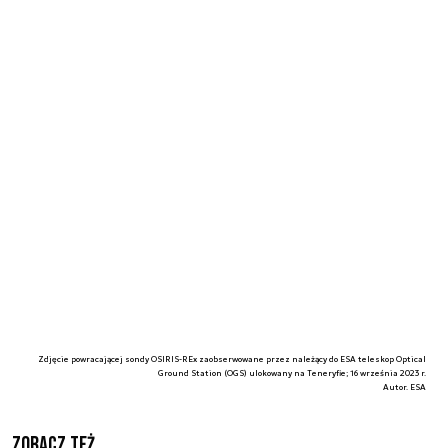
Zdjęcie powracającej sondy OSIRIS-REx zaobserwowane przez należący do ESA teleskop Optical
Ground Station (OGS) ulokowany na Teneryfie; 16 września 2023 r.
Autor. ESA
Zobacz też