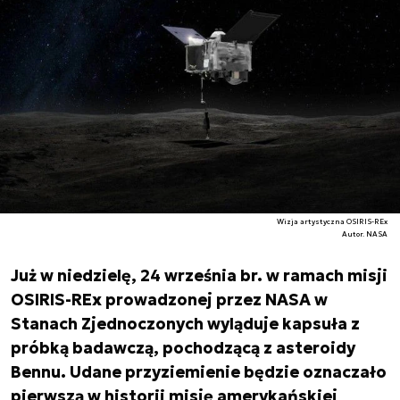
Wizja artystyczna OSIRIS-REx
Autor. NASA
Już w niedzielę, 24 września br. w ramach misji
OSIRIS-REx prowadzonej przez NASA w
Stanach Zjednoczonych wyląduje kapsuła z
próbką badawczą, pochodzącą z asteroidy
Bennu. Udane przyziemienie będzie oznaczało
pierwszą w historii misję amerykańskiej