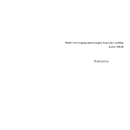
Model treningowy powracającej kapsuły z próbką.
Autor. NASA
Reklama