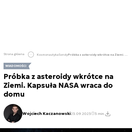
Strona główna
Kosmonautyka
Sondy
Próbka z asteroidy wkrótce na Ziemi. Kapsuła NASA wraca do domu
WIADOMOŚCI
Próbka z asteroidy wkrótce na
Ziemi. Kapsuła NASA wraca do
domu
Wojciech Kaczanowski
23.09.2023
3 min.