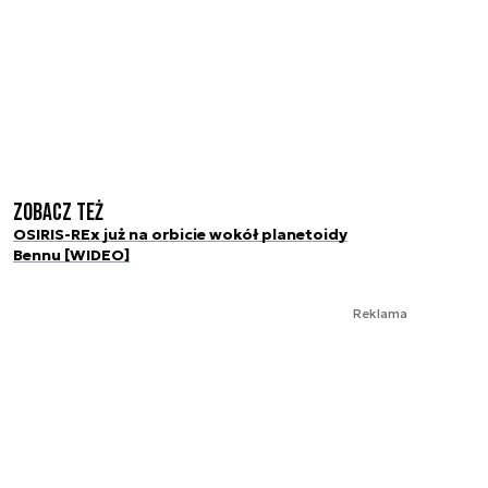
Zobacz też
OSIRIS-REx już na orbicie wokół planetoidy
Bennu [WIDEO]
Reklama