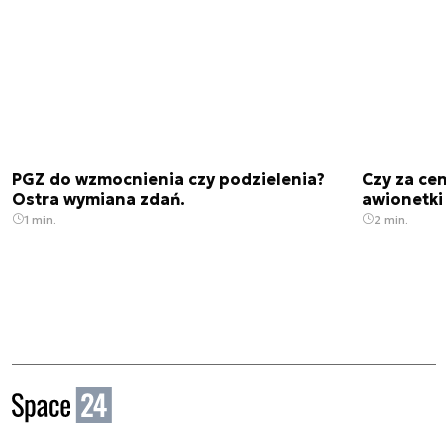
PGZ do wzmocnienia czy podzielenia?
Czy za cen
Ostra wymiana zdań.
awionetki 
1 min.
2 min.