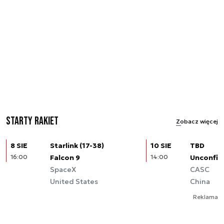
Starty rakiet
Zobacz więcej
8 SIE
Starlink (17-38)
10 SIE
TBD
16:00
Falcon 9
14:00
Unconfir
SpaceX
CASC
United States
China
Reklama