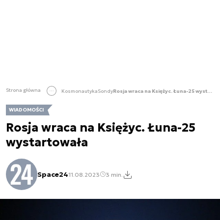
Strona główna
Kosmonautyka
Sondy
Rosja wraca na Księżyc. Łuna-25 wystartowała
WIADOMOŚCI
Rosja wraca na Księżyc. Łuna-25
wystartowała
Space24
11.08.2023
3 min.