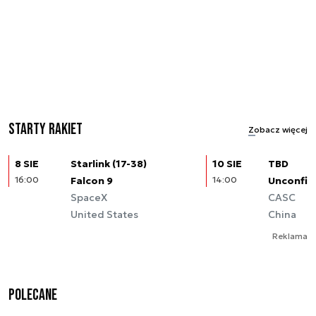
Starty rakiet
Zobacz więcej
8 SIE
Starlink (17-38)
10 SIE
TBD
16:00
Falcon 9
14:00
Unconfir
SpaceX
CASC
United States
China
Reklama
Polecane