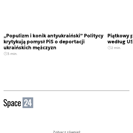
„Populizm i konik antyukraiński” Politycy
Piątkowy 
krytykują pomysł PiS o deportacji
według USA
ukraińskich mężczyzn
2 min.
3 min.
Zobacz również