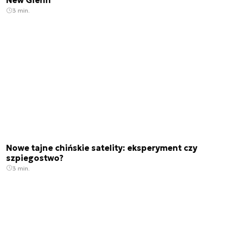
New Glenn
3 min.
Nowe tajne chińskie satelity: eksperyment czy
szpiegostwo?
3 min.