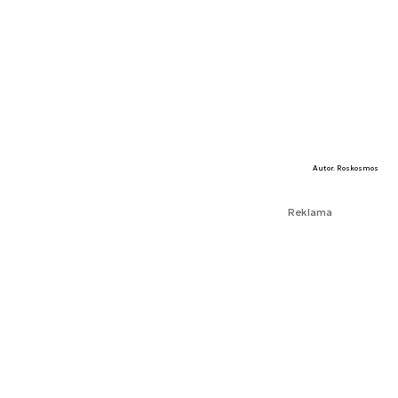
Autor. Roskosmos
Reklama