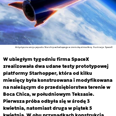
Artystyczna wizja pojazdu Starship wchodzącego w ziemską atmosferę. Ilustracja: SpaceX
W ubiegłym tygodniu firma SpaceX
zrealizowała dwa udane testy prototypowej
platformy Starhopper, która od kilku
miesięcy była konstruowana i modyfikowana
na należącym do przedsiębiorstwa terenie w
Boca Chica, w południowym Teksasie.
Pierwsza próba odbyła się w środę 3
kwietnia, natomiast druga w piątek 5
kwietnia. W obu przypadkach konstrukcja