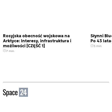
Rosyjska obecność wojskowa na
Słynni Blu
Arktyce: Interesy, infrastruktura i
Po 43 lata
możliwości [CZĘŚĆ 1]
3 min.
7 min.