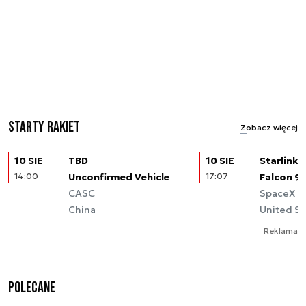
Starty rakiet
Zobacz więcej
10 SIE
TBD
10 SIE
Starlink (
14:00
Unconfirmed Vehicle
17:07
Falcon 9
CASC
SpaceX
China
United St
Reklama
Polecane