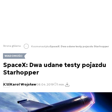
Strona główna
Kosmonautyka
SpaceX: Dwa udane testy pojazdu Starhopper
WIADOMOŚCI
SpaceX: Dwa udane testy pojazdu
Starhopper
KW
Karol Wojsław
08.04.2019
1 min.