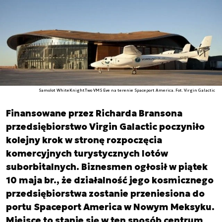
Samolot WhiteKnightTwo VMS Eve na terenie Spaceport America. Fot. Virgin Galactic
Finansowane przez Richarda Bransona
przedsiębiorstwo Virgin Galactic poczyniło
kolejny krok w stronę rozpoczęcia
komercyjnych turystycznych lotów
suborbitalnych. Biznesmen ogłosił w piątek
10 maja br., że działalność jego kosmicznego
przedsiębiorstwa zostanie przeniesiona do
portu Spaceport America w Nowym Meksyku.
Miejsce to stanie się w ten sposób centrum