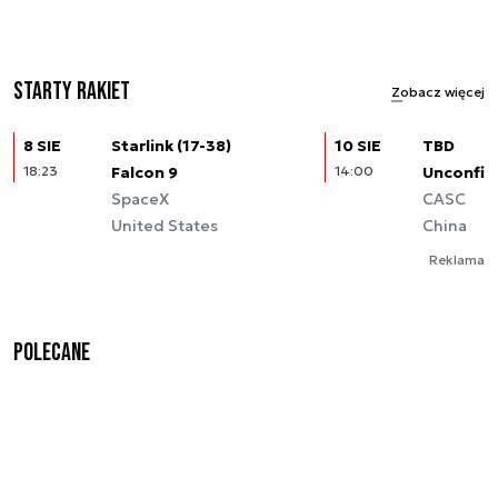
Starty rakiet
Zobacz więcej
8 SIE
Starlink (17-38)
10 SIE
TBD
18:23
Falcon 9
14:00
Unconfir
SpaceX
CASC
United States
China
Reklama
Polecane