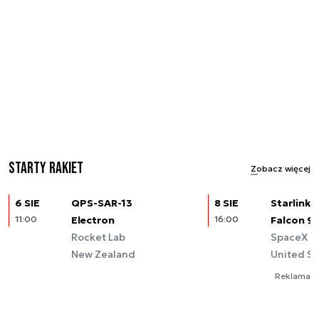
Starty rakiet
Zobacz więcej
6 SIE
QPS-SAR-13
8 SIE
Starlink (
11:00
Electron
16:00
Falcon 9
Rocket Lab
SpaceX
New Zealand
United St
Reklama