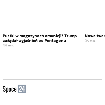
Pustki w magazynach amunicji? Trump
Nowa twar
zażądał wyjaśnień od Pentagonu
2 min.
3 min.