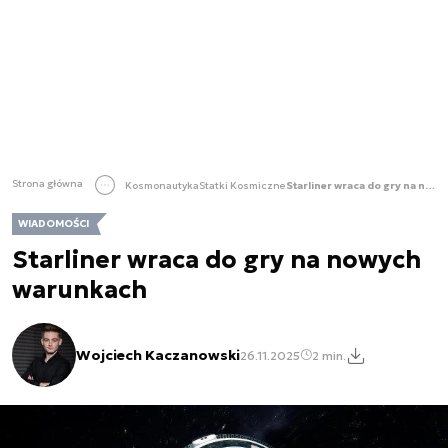
Strona główna
Kosmonautyka
Statki Kosmiczne
Starliner wraca do gry na nowych warunkach
WIADOMOŚCI
Starliner wraca do gry na nowych
warunkach
Wojciech Kaczanowski
26.11.2025
2 min.