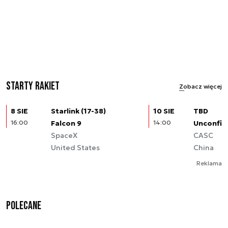
Starty rakiet
Zobacz więcej
8 SIE
Starlink (17-38)
10 SIE
TBD
16:00
Falcon 9
14:00
Unconfir
SpaceX
CASC
United States
China
Reklama
Polecane