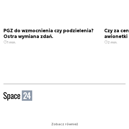
PGZ do wzmocnienia czy podzielenia?
Czy za cen
Ostra wymiana zdań.
awionetki 
1 min.
2 min.
Zobacz również