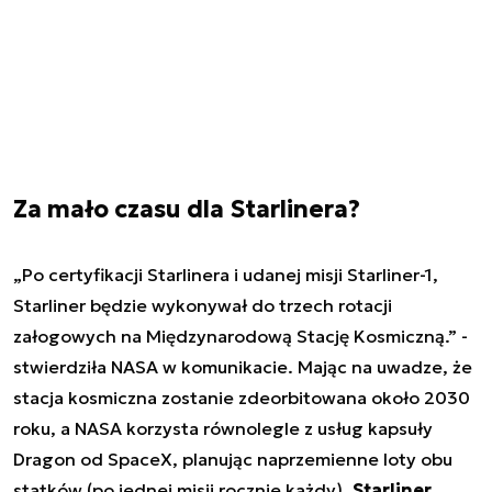
Za mało czasu dla Starlinera?
„Po certyfikacji Starlinera i udanej misji Starliner-1,
Starliner będzie wykonywał do trzech rotacji
załogowych na Międzynarodową Stację Kosmiczną.” -
stwierdziła NASA w komunikacie. Mając na uwadze, że
stacja kosmiczna zostanie zdeorbitowana około 2030
roku, a NASA korzysta równolegle z usług kapsuły
Dragon od SpaceX, planując naprzemienne loty obu
statków (po jednej misji rocznie każdy),
Starliner