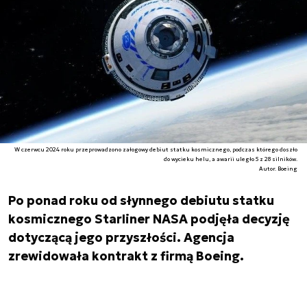
W czerwcu 2024 roku przeprowadzono załogowy debiut statku kosmicznego, podczas którego doszło
do wycieku helu, a awarii uległo 5 z 28 silników.
Autor. Boeing
Po ponad roku od słynnego debiutu statku
kosmicznego Starliner NASA podjęła decyzję
dotyczącą jego przyszłości. Agencja
zrewidowała kontrakt z firmą Boeing.