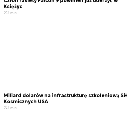
Człon rakiety Falcon 9 powinien już uderzyć w
Księżyc
2 min.
Miliard dolarów na infrastrukturę szkoleniową Sił
Kosmicznych USA
2 min.