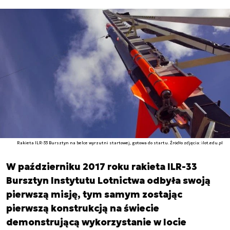
Rakieta ILR-33 Bursztyn na belce wyrzutni startowej, gotowa do startu. Źródło zdjęcia: ilot.edu.pl
W październiku 2017 roku rakieta ILR-33
Bursztyn Instytutu Lotnictwa odbyła swoją
pierwszą misję, tym samym zostając
pierwszą konstrukcją na świecie
demonstrującą wykorzystanie w locie