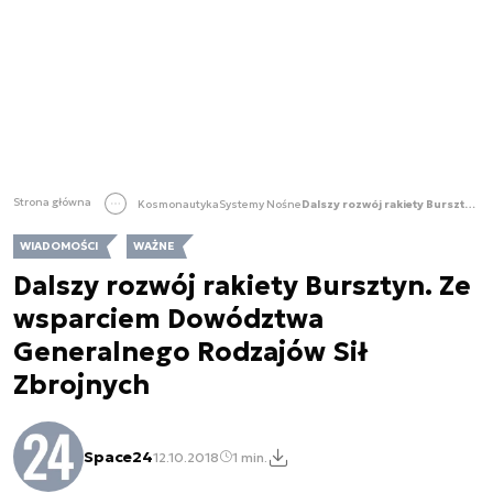
Strona główna
Kosmonautyka
Systemy Nośne
Dalszy rozwój rakiety Bursztyn. Ze wsparciem Dowództwa Generalnego Rodzajów Sił Zbrojnych
WIADOMOŚCI
WAŻNE
Dalszy rozwój rakiety Bursztyn. Ze
wsparciem Dowództwa
Generalnego Rodzajów Sił
Zbrojnych
Space24
12.10.2018
1 min.