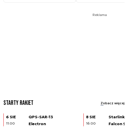
Reklama
Starty rakiet
Zobacz więcej
6 SIE
QPS-SAR-13
8 SIE
Starlink (
11:00
Electron
16:00
Falcon 9