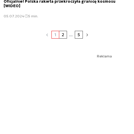
Oficjalnie! Polska rakieta przekroczyła granicę kosmosu
[WIDEO]
05.07.2024
5 min.
1
2
...
5
Reklama