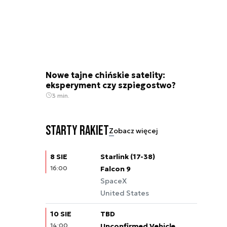
Nowe tajne chińskie satelity:
eksperyment czy szpiegostwo?
3 min.
Starty rakiet
Zobacz więcej
8 SIE
Starlink (17-38)
16:00
Falcon 9
SpaceX
United States
10 SIE
TBD
14:00
Unconfirmed Vehicle