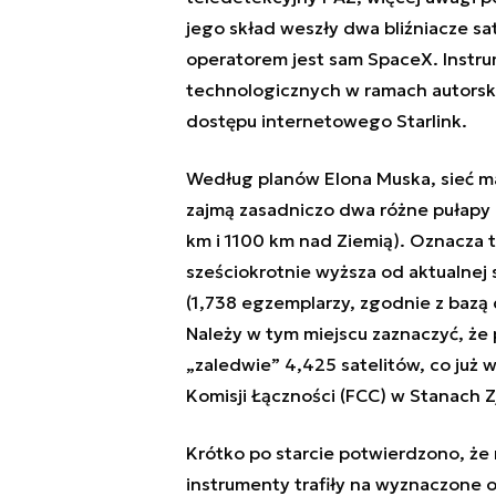
jego skład weszły dwa bliźniacze sa
operatorem jest sam SpaceX. Instru
technologicznych w ramach autorsk
dostępu internetowego Starlink.
Według planów Elona Muska, sieć ma 
zajmą zasadniczo dwa różne pułapy n
km i 1100 km nad Ziemią). Oznacza t
sześciokrotnie wyższa od aktualnej
(1,738 egzemplarzy, zgodnie z bazą 
Należy w tym miejscu zaznaczyć, że
„zaledwie” 4,425 satelitów, co już
Komisji Łączności
(FCC) w Stanach 
Krótko po starcie potwierdzono, że m
instrumenty trafiły na wyznaczone o