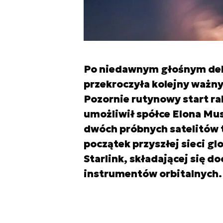
Po niedawnym głośnym debi
przekroczyła kolejny ważny
Pozornie rutynowy start rak
umożliwił spółce Elona Mus
dwóch próbnych satelitów 
początek przyszłej sieci g
Starlink, składającej się d
instrumentów orbitalnych.