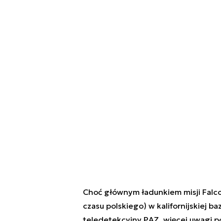
Choć głównym ładunkiem misji Falcon
czasu polskiego) w kalifornijskiej b
teledetekcyjny PAZ, więcej uwagi 