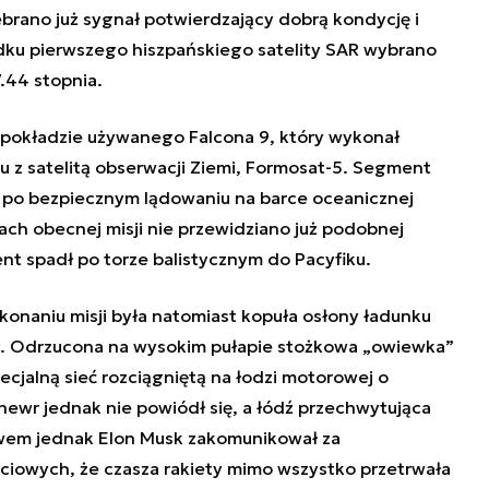
brano już sygnał potwierdzający dobrą kondycję i
dku pierwszego hiszpańskiego satelity SAR wybrano
7.44 stopnia.
 pokładzie używanego Falcona 9, który wykonał
ku z satelitą obserwacji Ziemi, Formosat-5. Segment
po bezpiecznym lądowaniu na barce oceanicznej
ach obecnej misji nie przewidziano już podobnej
nt spadł po torze balistycznym do Pacyfiku.
naniu misji była natomiast kopuła osłony ładunku
. Odrzucona na wysokim pułapie stożkowa „owiewka”
cjalną sieć rozciągniętą na łodzi motorowej o
newr jednak nie powiódł się, a łódź przechwytująca
awem jednak Elon Musk zakomunikował za
owych, że czasza rakiety mimo wszystko przetrwała