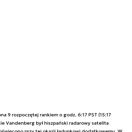
a 9 rozpoczętej rankiem o godz. 6:17 PST (15:17
azie Vandenberg był hiszpański radarowy satelita
poświęcono przy tej okazji ładunkowi dodatkowemu. W