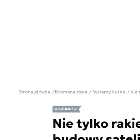
Strona główna
Kosmonautyka
Systemy Nośne
Nie 
WIADOMOŚCI
Nie tylko rak
budowy sateli