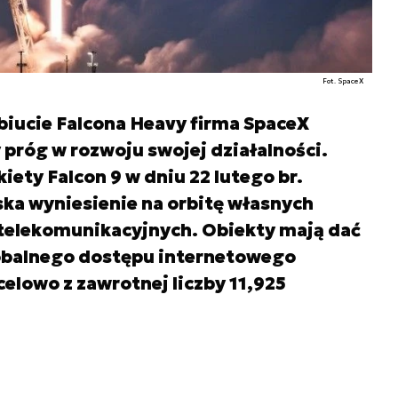
Fot. SpaceX
ucie Falcona Heavy firma SpaceX
 próg w rozwoju swojej działalności.
iety Falcon 9 w dniu 22 lutego br.
ka wyniesienie na orbitę własnych
telekomunikacyjnych. Obiekty mają dać
lobalnego dostępu internetowego
ocelowo z zawrotnej liczby 11,925