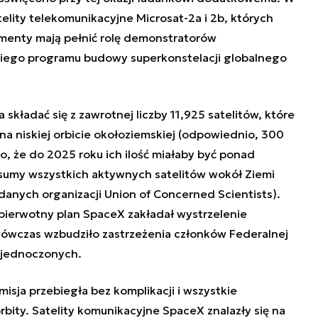
telity telekomunikacyjne Microsat-2a i 2b, których
menty mają pełnić rolę demonstratorów
iego programu budowy superkonstelacji globalnego
składać się z zawrotnej liczby 11,925 satelitów, które
a niskiej orbicie okołoziemskiej (odpowiednio, 300
o, że do 2025 roku ich ilość miałaby być ponad
 sumy wszystkich aktywnych satelitów wokół Ziemi
danych organizacji Union of Concerned Scientists).
 pierwotny plan SpaceX zakładał wystrzelenie
 wówczas wzbudziło
zastrzeżenia członków Federalnej
Zjednoczonych.
isja przebiegła bez komplikacji i wszystkie
rbity. Satelity komunikacyjne SpaceX znalazły się na