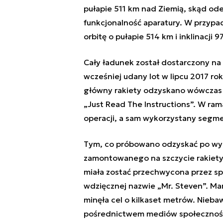
pułapie 511 km nad Ziemią, skąd ode
funkcjonalność aparatury. W przypa
orbitę o pułapie 514 km i inklinacji 9
Cały ładunek został dostarczony na
wcześniej udany lot w lipcu 2017 ro
główny rakiety odzyskano wówczas 
„Just Read The Instructions”. W ram
operacji, a sam wykorzystany segme
Tym, co próbowano odzyskać po wyko
zamontowanego na szczycie rakiety
miała zostać przechwycona przez spe
wdzięcznej nazwie „Mr. Steven”. Ma
minęła cel o kilkaset metrów. Nieb
pośrednictwem mediów społeczności