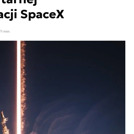
cji SpaceX
1 min.