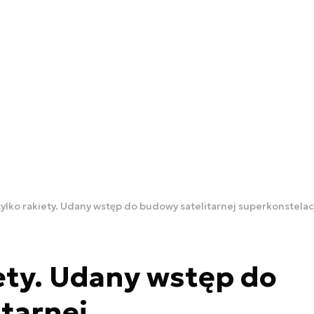
tylko rakiety. Udany wstęp do budowy satelitarnej superkonstelac
iety. Udany wstęp do
tarnej