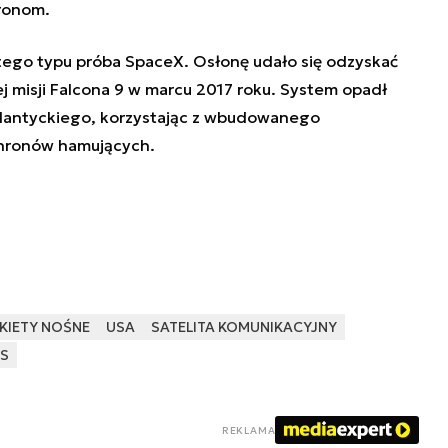
ronom.
 tego typu próba SpaceX. Osłonę udało się odzyskać
ej misji Falcona 9 w marcu 2017 roku. System opadł
lantyckiego, korzystając z wbudowanego
hronów hamujących.
KIETY NOŚNE
USA
SATELITA KOMUNIKACYJNY
S
REKLAMA