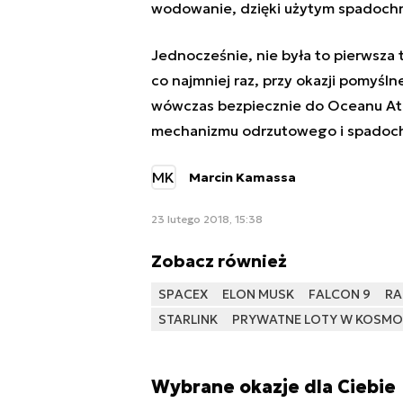
wodowanie, dzięki użytym spadoch
Jednocześnie, nie była to pierwsza
co najmniej raz, przy okazji pomyśln
wówczas bezpiecznie do Oceanu At
mechanizmu odrzutowego i spadoc
MK
Marcin Kamassa
23 lutego 2018, 15:38
Zobacz również
SPACEX
ELON MUSK
FALCON 9
RA
STARLINK
PRYWATNE LOTY W KOSMO
Wybrane okazje dla Ciebie