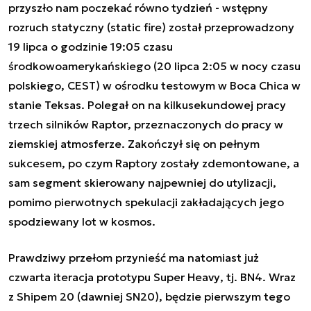
przyszło nam poczekać równo tydzień - wstępny
rozruch statyczny (
static fire
) został przeprowadzony
19 lipca o godzinie 19:05 czasu
środkowoamerykańskiego (20 lipca 2:05 w nocy czasu
polskiego, CEST) w ośrodku testowym w Boca Chica w
stanie Teksas. Polegał on na kilkusekundowej pracy
trzech silników
Raptor
, przeznaczonych do pracy w
ziemskiej atmosferze. Zakończył się on pełnym
sukcesem, po czym
Raptory
zostały zdemontowane, a
sam segment skierowany najpewniej do utylizacji,
pomimo pierwotnych spekulacji zakładających jego
spodziewany lot w kosmos.
Prawdziwy przełom przynieść ma natomiast już
czwarta iteracja prototypu
Super Heavy
, tj. BN4. Wraz
z
Shipem 20
(dawniej SN20), będzie pierwszym tego