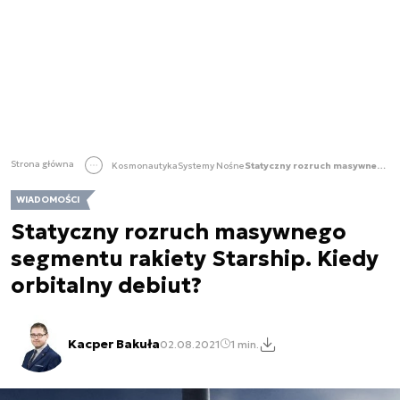
Strona główna
Kosmonautyka
Systemy Nośne
Statyczny rozruch masywnego segmentu rakiety Starship. Kiedy orbitalny debiut?
WIADOMOŚCI
Statyczny rozruch masywnego
segmentu rakiety Starship. Kiedy
orbitalny debiut?
Kacper Bakuła
02.08.2021
1 min.