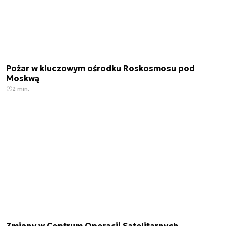
Pożar w kluczowym ośrodku Roskosmosu pod
Moskwą
2 min.
Zmiany w Centrum Operacji Satelitarnych.