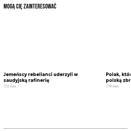
Mogą Cię zainteresować
Jemeńscy rebelianci uderzyli w
Polak, któ
saudyjską rafinerię
polską zbr
2 min.
9 min.