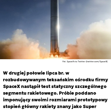
Fot. SpaceX via Twitter [twitter.com/SpaceX]
W drugiej połowie lipca br. w
rozbudowywanym teksańskim ośrodku firmy
SpaceX nastąpił test statyczny szczególnego
segmentu rakietowego. Próbie poddano
imponujący swoimi rozmiarami prototypowy
stopień główny rakiety znany jako Super