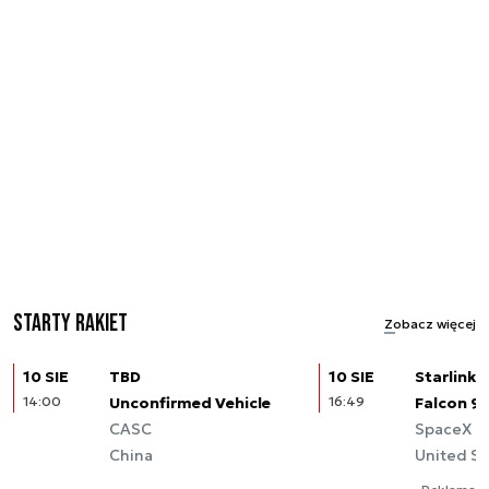
Starty rakiet
Zobacz więcej
10 SIE
TBD
10 SIE
Starlink (
14:00
Unconfirmed Vehicle
16:49
Falcon 9
CASC
SpaceX
China
United St