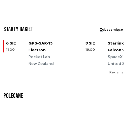
Starty rakiet
Zobacz więcej
6 SIE
QPS-SAR-13
8 SIE
Starlink (
11:00
Electron
16:00
Falcon 9
Rocket Lab
SpaceX
New Zealand
United St
Reklama
Polecane