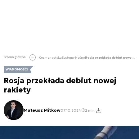
Strona główna
Kosmonautyka
Systemy Nośne
Rosja przekłada debiut nowej rakiety
WIADOMOŚCI
Rosja przekłada debiut nowej
rakiety
Mateusz Mitkow
07.10.2024
2 min.