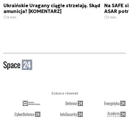
Ukraińskie Uragany ciągle strzelają. Skąd
Na SAFE si
amunicja? [KOMENTARZ]
ASAR pot
3 min.
1 min.
Zobacz również