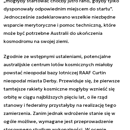
„mogłyby startować choćby jutro rano, gdyby tylko
dysponowały odpowiednim miejscem do startu”.
Jednocześnie zadeklarowano wszelkie niezbędne
wsparcie merytoryczne i pomoc techniczną, które
może być potrzebne Australii do ukończenia
kosmodromu na swojej ziemi.
Zgodnie ze wstępnymi ustaleniami, potencjalne
australijskie centrum lotów kosmicznych miałoby
powstać nieopodal bazy lotniczej RAAF Curtin
nieopodal miasta Derby. Przewiduje się, że pierwsze
tamtejsze rakiety kosmiczne mogłyby wznieść się
orbitę w ciągu najbliższych pięciu lat, o ile rząd
stanowy i federalny przystałyby na realizację tego
zamierzenia. Zanim jednak wdrożenie stanie się w
ogóle możliwe, wymagane jest przeprowadzenie
stosownego studium wykonalności. W ocenie