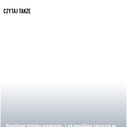
Czytaj także
Starliner blisko powrotu. Lot możliwy jeszcze w