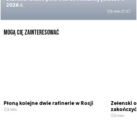
2026 r.
3 min.
1
Mogą Cię zainteresować
Płoną kolejne dwie rafinerie w Rosji
Zełenski 
zakończyć
2 min.
2 min.