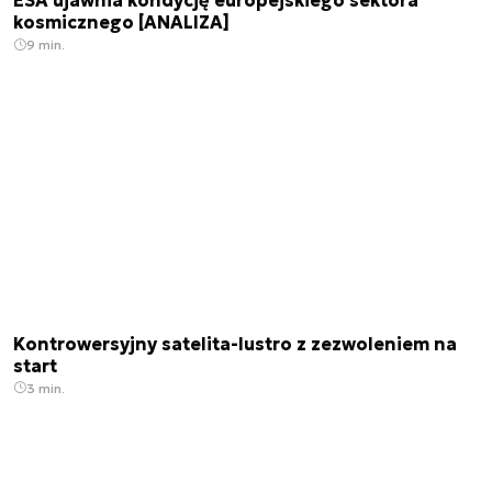
ESA ujawnia kondycję europejskiego sektora
kosmicznego [ANALIZA]
9 min.
Kontrowersyjny satelita-lustro z zezwoleniem na
start
3 min.