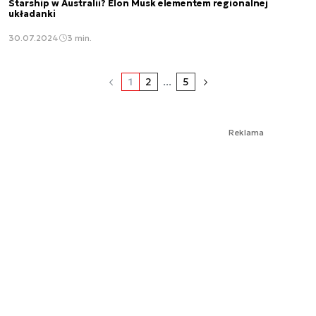
Starship w Australii? Elon Musk elementem regionalnej
układanki
30.07.2024
3 min.
1
2
...
5
Reklama