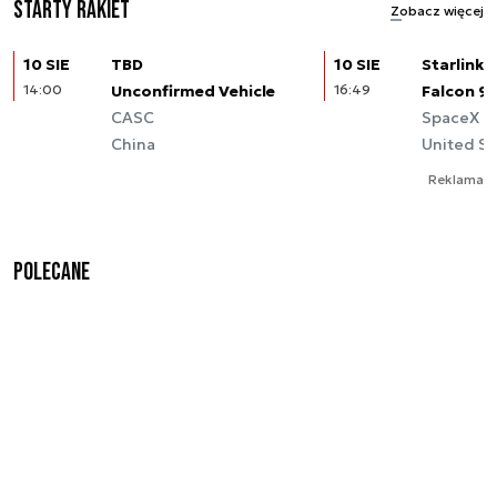
Starty rakiet
Zobacz więcej
10 SIE
TBD
10 SIE
Starlink (
14:00
Unconfirmed Vehicle
16:49
Falcon 9
CASC
SpaceX
China
United St
Reklama
Polecane