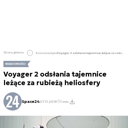
Strona główna
Kosmonautyka
Voyager 2 odsłania tajemnice leżące za rubieżą heliosfery
WIADOMOŚCI
Voyager 2 odsłania tajemnice
leżące za rubieżą heliosfery
Space24
07.11.2019
1 min.