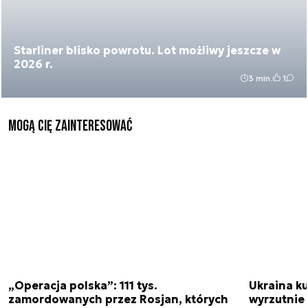
Starliner blisko powrotu. Lot możliwy jeszcze w
2026 r.
3 min.
1
Mogą Cię zainteresować
„Operacja polska”: 111 tys.
Ukraina ku
zamordowanych przez Rosjan, których
wyrzutnie