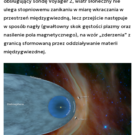
obsługujący sondę Voyager 2, wiatr słoneczny nie
ulega stopniowemu zanikaniu w miarę wkraczania w
przestrzeń międzygwiezdną, lecz przejście następuje
w sposób nagły (gwałtowny skok gęstości plazmy oraz
nasilenie pola magnetycznego), na wzór „zderzenia” z
granicą sformowaną przez oddziaływanie materii
międzygwiezdnej.