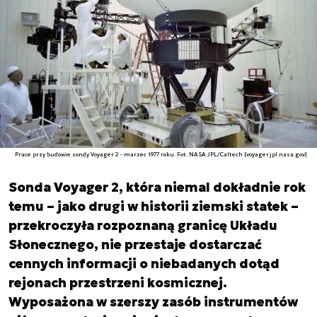
Prace przy budowie sondy Voyager 2 - marzec 1977 roku. Fot. NASA JPL/Caltech [voyager.jpl.nasa.gov]
Sonda Voyager 2, która niemal dokładnie rok
temu – jako drugi w historii ziemski statek –
przekroczyła rozpoznaną granicę Układu
Słonecznego, nie przestaje dostarczać
cennych informacji o niebadanych dotąd
rejonach przestrzeni kosmicznej.
Wyposażona w szerszy zasób instrumentów