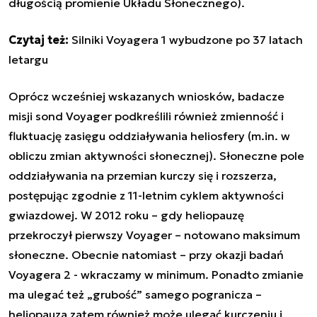
długością promienie Układu Słonecznego).
Czytaj też:
Silniki Voyagera 1 wybudzone po 37 latach
letargu
Oprócz wcześniej wskazanych wniosków, badacze
misji sond Voyager podkreślili również zmienność i
fluktuację zasięgu oddziaływania heliosfery (m.in. w
obliczu zmian aktywności słonecznej). Słoneczne pole
oddziaływania na przemian kurczy się i rozszerza,
postępując zgodnie z 11-letnim cyklem aktywności
gwiazdowej. W 2012 roku – gdy heliopauzę
przekroczył pierwszy Voyager – notowano maksimum
słoneczne. Obecnie natomiast – przy okazji badań
Voyagera 2 - wkraczamy w minimum. Ponadto zmianie
ma ulegać też „grubość” samego pogranicza –
heliopauza zatem również może ulegać kurczeniu i