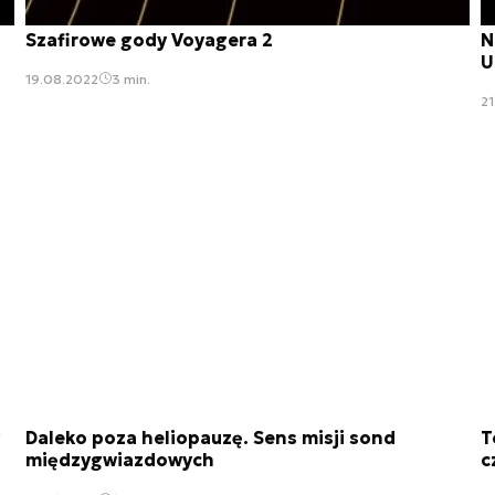
Szafirowe gody Voyagera 2
N
U
19.08.2022
3 min.
2
Daleko poza heliopauzę. Sens misji sond
T
międzygwiazdowych
c