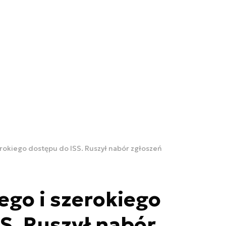
erokiego dostępu do ISS. Ruszył nabór zgłoszeń
ego i szerokiego
S. Ruszył nabór