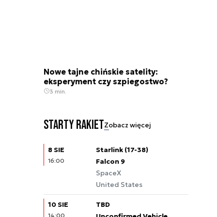
Nowe tajne chińskie satelity:
eksperyment czy szpiegostwo?
3 min.
Starty rakiet
Zobacz więcej
8 SIE
Starlink (17-38)
16:00
Falcon 9
SpaceX
United States
10 SIE
TBD
14:00
Unconfirmed Vehicle