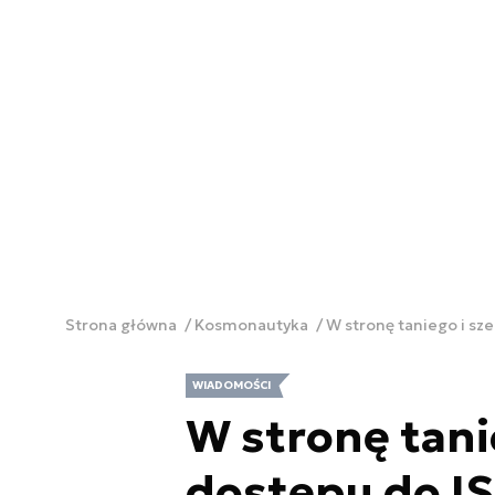
Strona główna
Kosmonautyka
W stronę taniego i sz
WIADOMOŚCI
W stronę tani
dostępu do IS