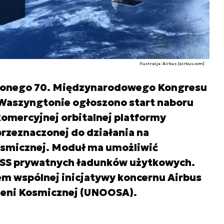
Ilustracja: Airbus [airbus.com]
zonego 70. Międzynarodowego Kongresu
Waszyngtonie ogłoszono start naboru
komercyjnej orbitalnej platformy
przeznaczonej do działania na
osmicznej. Moduł ma umożliwić
ISS prywatnych ładunków użytkowych.
em wspólnej inicjatywy koncernu Airbus
rzeni Kosmicznej (UNOOSA).