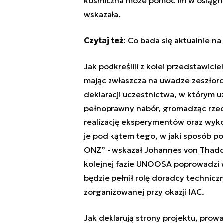
kosmiczna może pomóc im w osiągn
wskazała.
Czytaj też:
Co bada się aktualnie na
Jak podkreślili z kolei przedstawici
mając zwłaszcza na uwadze zeszłor
deklaracji uczestnictwa, w którym 
pełnoprawny nabór, gromadząc rzec
realizację eksperymentów oraz wyk
je pod kątem tego, w jaki sposób 
ONZ” - wskazał Johannes von Thadd
kolejnej fazie UNOOSA poprowadzi 
będzie pełnił rolę doradcy technic
zorganizowanej przy okazji IAC.
Jak deklarują strony projektu, prow