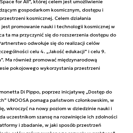
ace for All”, której celem jest umożliwienie
odzącym gospodarkom kosmicznym, dostępu i
przestrzeni kosmicznej. Celem działania
 jest promowanie nauki i technologii kosmicznej w
aca ta ma przyczynić się do rozszerzenia dostępu do
artnerstwo odwołuje się do realizacji celów
ególności celu 4. „Jakość edukacji” i celu 9.
ura”. Ma również promować międzynarodową
esie pokojowego wykorzystania przestrzeni
onetta Di Pippo, poprzez inicjatywę „Dostęp do
tkich” UNOOSA pomaga państwom członkowskim, w
ię, wkroczyć na nowy poziom w dziedzinie nauki i
 da uczestnikom szansę na rozwinięcie ich zdolności
tformy i zbadanie, w jaki sposób przestrzeń