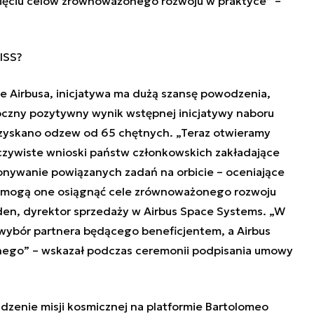
ięciu celów zrównoważonego rozwoju w praktyce” –
 ISS?
ele Airbusa, inicjatywa ma dużą szansę powodzenia,
oczny pozytywny wynik wstępnej inicjatywy naboru
uzyskano odzew od 65 chętnych. „Teraz otwieramy
zywiste wnioski państw członkowskich zakładające
onywanie powiązanych zadań na orbicie – oceniające
pomogą one osiągnąć cele zrównoważonego rozwoju
en, dyrektor sprzedaży w Airbus Space Systems. „W
wybór partnera będącego beneficjentem, a Airbus
znego” – wskazał podczas ceremonii podpisania umowy
adzenie misji kosmicznej na platformie Bartolomeo