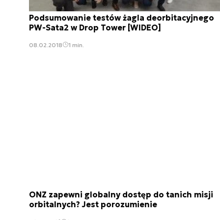
Podsumowanie testów żagla deorbitacyjnego
PW-Sata2 w Drop Tower [WIDEO]
08.02.2018
1 min.
ONZ zapewni globalny dostęp do tanich misji
orbitalnych? Jest porozumienie