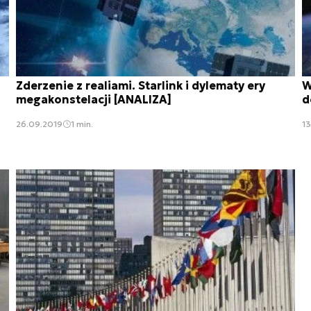
Zderzenie z realiami. Starlink i dylematy ery
W
megakonstelacji [ANALIZA]
d
26.09.2019
1 min.
13