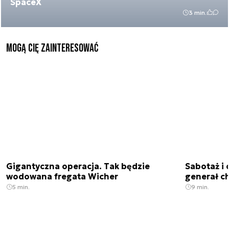
SpaceX
3 min.
Mogą Cię zainteresować
Gigantyczna operacja. Tak będzie
Sabotaż i 
wodowana fregata Wicher
generał ch
5 min.
9 min.