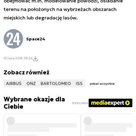
obejmować m.in. modelowanie powodzi, osiadanie
terenu na położonych na wybrzeżach obszarach
miejskich lub degradację lasów.
Space24
13 lipca 2018, 09:24
Zobacz również
AIRBUS
ONZ
BARTOLOMEO
ISS
pokaż wszystkie
Wybrane okazje dla
REKLAMA
Ciebie