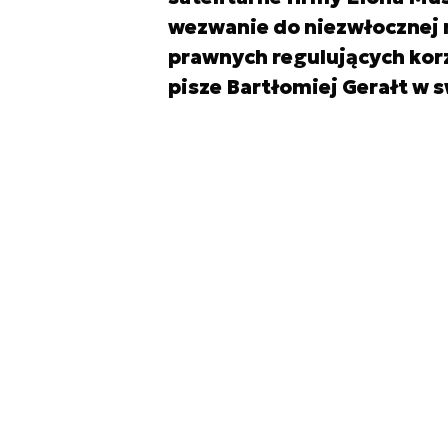
wezwanie do niezwłocznej r
prawnych regulujących korz
pisze Bartłomiej Gerałt w s