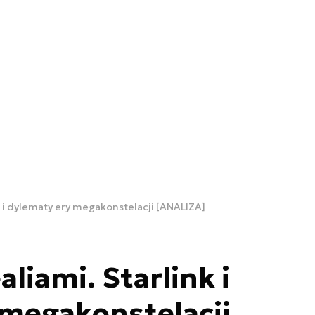
k i dylematy ery megakonstelacji [ANALIZA]
aliami. Starlink i
 megakonstelacji