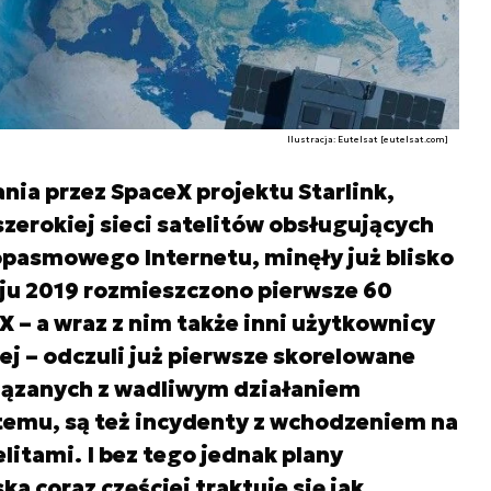
Ilustracja: Eutelsat [eutelsat.com]
a przez SpaceX projektu Starlink,
erokiej sieci satelitów obsługujących
opasmowego Internetu, minęły już blisko
maju 2019 rozmieszczono pierwsze 60
– a wraz z nim także inni użytkownicy
ej – odczuli już pierwsze skorelowane
wiązanych z wadliwym działaniem
temu, są też incydenty z wchodzeniem na
elitami. I bez tego jednak plany
ka coraz częściej traktuje się jak