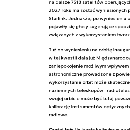
na dalsze 7518 satelitów operujący
2027 roku ma zostać wyniesionych p
Starlink. Jednakże, po wyniesieniu 
pojawiły się głosy sugerujące spod
związanych z wykorzystaniem twor
Tuż po wyniesieniu na orbitę inaugu
w tej kwestii dała już Międzynarodo
zaniepokojenie możliwym wpływem pr
astronomiczne prowadzone z powier
wykorzystanie orbit może skuteczn
naziemnych teleskopów i radioteles
swojej orbicie może być tutaj pow
kalibrację instrumentów optycznyc
radiowe.
Czytaj też:
Na kursie kolizyjnym z za