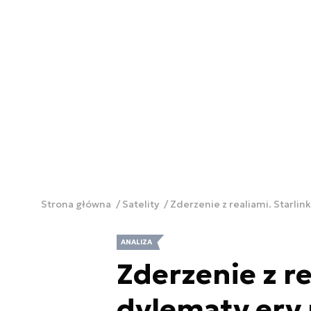
Strona główna
Satelity
Zderzenie z realiami. Starlin
ANALIZA
Zderzenie z re
dylematy ery