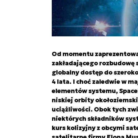
Od momentu zaprezentowani
zakładającego rozbudowę sz
globalny dostęp do szerok
4 lata. I choć zaledwie w 
elementów systemu, SpaceX 
niskiej orbity okołoziemski
uciążliwości. Obok tych z
niektórych składników sys
kurs kolizyjny z obcymi sat
satelitarne firmy Elona Mus