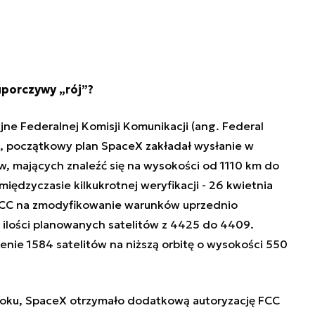
uporczywy „rój”?
ne Federalnej Komisji Komunikacji
(ang.
Federal
, początkowy plan SpaceX zakładał wysłanie w
w, mających znaleźć się na wysokości od 1110 km do
iędzyczasie kilkukrotnej weryfikacji - 26 kwietnia
FCC na zmodyfikowanie warunków uprzednio
ie ilości planowanych satelitów z 4425 do 4409.
nie 1584 satelitów na niższą orbitę o wysokości 550
roku, SpaceX otrzymało dodatkową autoryzację FCC