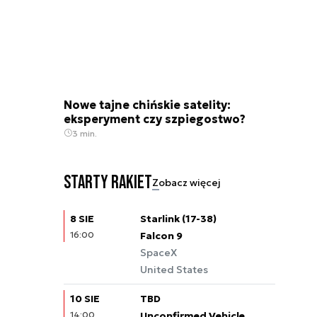
Nowe tajne chińskie satelity:
eksperyment czy szpiegostwo?
3 min.
Starty rakiet
Zobacz więcej
8 SIE
Starlink (17-38)
16:00
Falcon 9
SpaceX
United States
10 SIE
TBD
14:00
Unconfirmed Vehicle