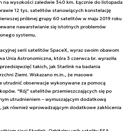
ch na wysokości zaledwie 340 km. Łącznie do listopada
rawie 12 tys. satelitów stanowiących konstelację
pierwszej próbnej grupy 60 satelitów w maju 2019 roku
ziewane nawarstwianie się istotnych problemów
zonego systemu.
racyjnej serii satelitów SpaceX, wyraz swoim obawom
wa Unia Astronomiczna, która 3 czerwca br. wyraziła
zedsięwzięć takich, jak Starlink na badania
zchni Ziemi. Wskazano m.in., że masowe
ie utrudnić obserwacje wykonywane za pomocą
kopów. “Rój” satelitów przemieszczających się po
ażnym utrudnieniem – wymuszającym dodatkową
h, jak również wprowadzającym dodatkowe zakłócenia
lążkiem sieci Starlink. Orbitalny unik satelity ESA