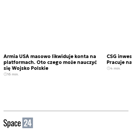
Armia USA masowo likwiduje konta na
CSG inwes
platformach. Oto czego może nauczyć
Pracuje n
się Wojsko Polskie
4 min.
16 min.