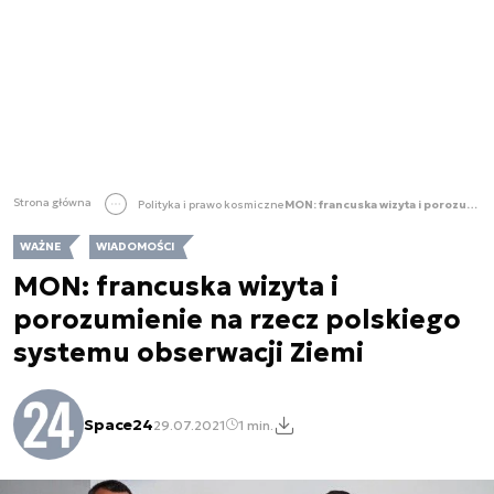
Strona główna
Polityka i prawo kosmiczne
MON: francuska wizyta i porozumienie na rzecz polskiego systemu obserwacji Ziemi
WAŻNE
WIADOMOŚCI
MON: francuska wizyta i
porozumienie na rzecz polskiego
systemu obserwacji Ziemi
Space24
29.07.2021
1 min.