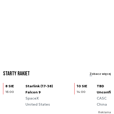
Starty rakiet
Zobacz więcej
8 SIE
Starlink (17-38)
10 SIE
TBD
16:00
Falcon 9
14:00
Unconfir
SpaceX
CASC
United States
China
Reklama