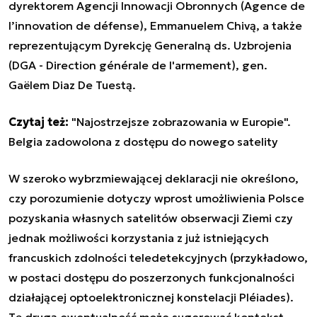
dyrektorem Agencji Innowacji Obronnych (Agence de
l’innovation de défense), Emmanuelem Chivą, a także
reprezentującym Dyrekcję Generalną ds. Uzbrojenia
(DGA - Direction générale de l'armement), gen.
Gaëlem Diaz De Tuestą.
Czytaj też:
"Najostrzejsze zobrazowania w Europie".
Belgia zadowolona z dostępu do nowego satelity
W szeroko wybrzmiewającej deklaracji nie określono,
czy porozumienie dotyczy wprost umożliwienia Polsce
pozyskania własnych satelitów obserwacji Ziemi czy
jednak możliwości korzystania z już istniejących
francuskich zdolności teledetekcyjnych (przykładowo,
w postaci dostępu do poszerzonych funkcjonalności
działającej optoelektronicznej konstelacji Pléiades).
Tę drugą ewentualność może sugerować kontekst