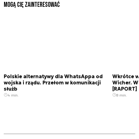
Mogą Cię zainteresować
Polskie alternatywy dla WhatsAppa od
Wkrótce w
wojska i rządu. Przełom w komunikacji
Wicher. W
służb
[RAPORT]
4 min.
8 min.