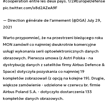
#coopération
entre les deux pays. 1/2
#EuropeDéfense
pic.twitter.com/x8d2AZeA9F
— Direction générale de l'armement (@DGA)
July 29,
2021
Warto przypomnieć, że na przestrzeni bieżącego roku
MON zamówił co najmniej dwukrotnie komercyjne
usługi wykonania serii optoelektronicznych danych
obrazowych.
Pierwsza umowa
(z Astri Polska - na
dystrybucję danych z satelitów firmy Airbus Defence &
Space) dotyczyła pozyskania co najmniej 19
kompletów zobrazowań (z opcją na kolejne 19). Drugie,
większe zamówienie -
udzielone w czerwcu br.
firmie
Airbus Poland S.A. - dotyczyło dostarczenia 133
kompletów danych obrazowych.