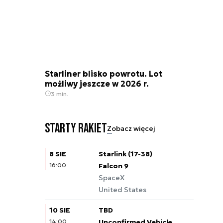
Starliner blisko powrotu. Lot
możliwy jeszcze w 2026 r.
3 min.
Starty rakiet
Zobacz więcej
8 SIE
Starlink (17-38)
16:00
Falcon 9
SpaceX
United States
10 SIE
TBD
14:00
Unconfirmed Vehicle