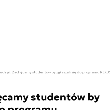
udzyń: Zachęcamy studentów by zgłaszali się do programu REX
ęcamy studentów by
 do programu