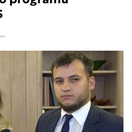
S
min.