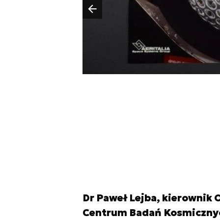
Poprzedni slajd
Dr Paweł Lejba, kierowni
Centrum Badań Kosmicznyc