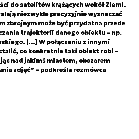
ści do satelitów krążących wokół Ziemi.
alają niezwykle precyzyjnie wyznaczać
łom zbrojnym może być przydatna przede
ania trajektorii danego obiektu – np.
skiego. […] W połączeniu z innymi
lić, co konkretnie taki obiekt robi –
tując nad jakimś miastem, obszarem
enia zdjęć” – podkreśla rozmówca