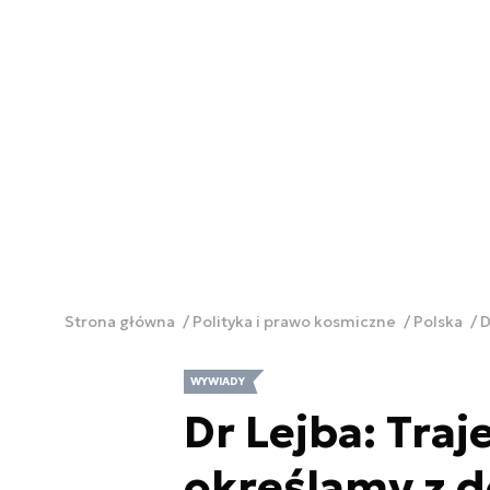
Strona główna
Polityka i prawo kosmiczne
Polska
D
WYWIADY
Dr Lejba: Traj
określamy z 