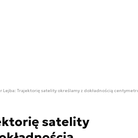
r Lejba: Trajektorię satelity określamy z dokładnością centyme
ektorię satelity
dokładnością