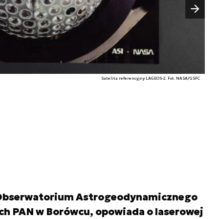
Następny slajd
Satelita referencyjny LAGEOS-2. Fot. NASA/GSFC
k Obserwatorium Astrogeodynamicznego
h PAN w Borówcu, opowiada o laserowej