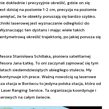
ie dokładnie i precyzyjnie określić, gdzie on się
jest dzisiaj na poziomie 1-2 cm, precyzja na poziomie
pamiętać, że te obiekty poruszają się bardzo szybko.
hniki laserowej jest wyznaczanie odległości do
 Wyznaczając ten dystans i mając wiele takich
ymetrową określić trajektorię, po jakiej porusza się
esora Stanisława Schillaka, pioniera satelitarnej
fesora Jana Łatkę. To oni zaczynali zajmować się tym
latach siedemdziesiątych ubiegłego stulecia. My
kontynuuje ich prace. Ważną nowością są laserowe
a stacja w Borówcu to jedyna polska stacja, która od
al Laser Ranging Service. Ta organizacja koordynuje i
aserowych na całym świecie.