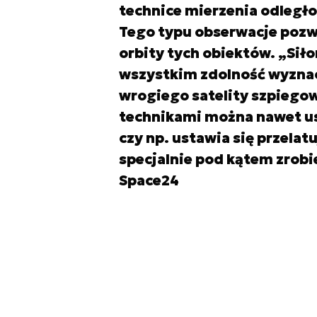
technice mierzenia odległo
Tego typu obserwacje pozw
orbity tych obiektów. „Si
wszystkim zdolność wyznacz
wrogiego satelity szpiegow
technikami można nawet usta
czy np. ustawia się przela
specjalnie pod kątem zrobi
Space24