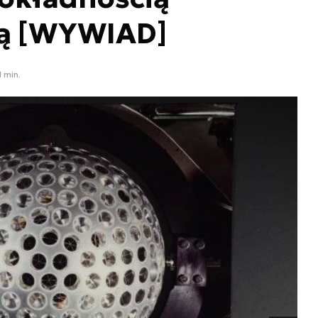
ą [WYWIAD]
1 min.