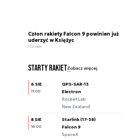
Człon rakiety Falcon 9 powinien już
uderzyć w Księżyc
2 min.
Starty rakiet
Zobacz więcej
6 SIE
QPS-SAR-13
11:00
Electron
Rocket Lab
New Zealand
8 SIE
Starlink (17-38)
16:00
Falcon 9
SpaceX