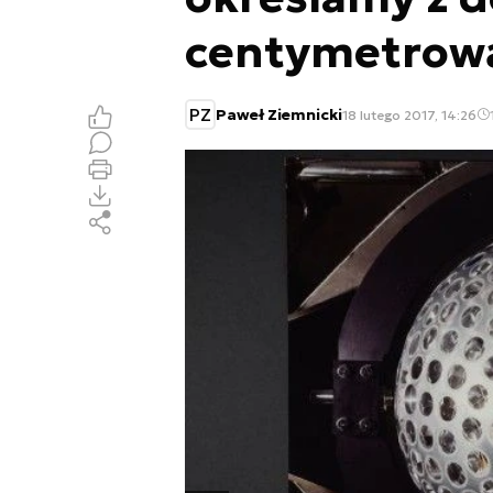
centymetrow
PZ
Paweł Ziemnicki
18 lutego 2017, 14:26