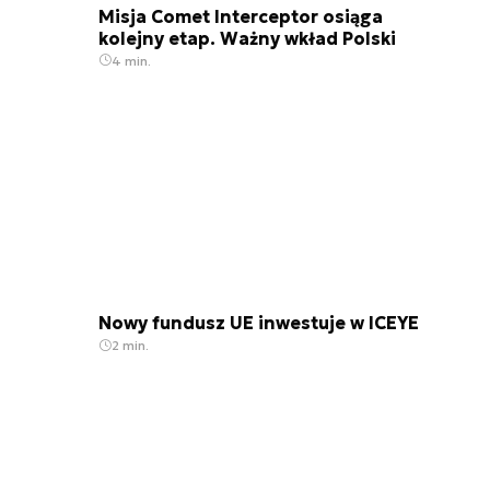
Misja Comet Interceptor osiąga
kolejny etap. Ważny wkład Polski
Rozkład sieci stacji laserowych na Ziemi (ILRS). Źródło: 
4 min.
Nowy fundusz UE inwestuje w ICEYE
2 min.