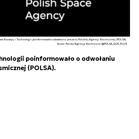
wo Rozwoju i Technologii poinformowało o odwołaniu prezesa Polskiej Agencji Kosmicznej (POLSA).
Autor. Polska Agencja Kosmiczna (@POLSA_GOV_PL)/X
chnologii poinformowało o odwołaniu
osmicznej (POLSA).