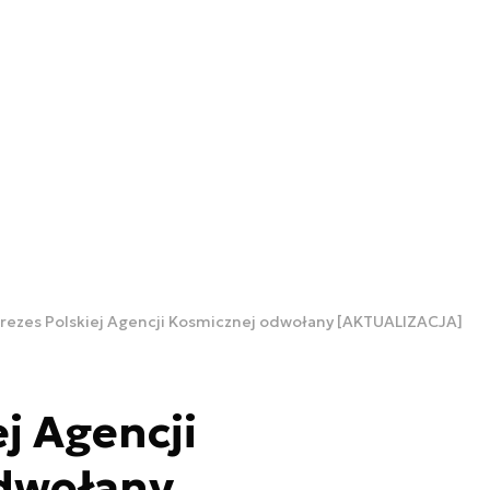
rezes Polskiej Agencji Kosmicznej odwołany [AKTUALIZACJA]
j Agencji
dwołany