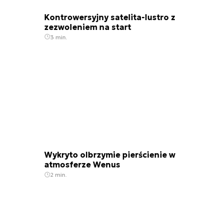
Kontrowersyjny satelita-lustro z
zezwoleniem na start
3 min.
Wykryto olbrzymie pierścienie w
atmosferze Wenus
2 min.