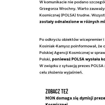
W komunikacie nie podano szczegół
Grzegorza Wrochny. Warto zauważyć,
Kosmicznej (POLSA) trudne. Wszys
zostały odnalezione w różnych mi
Po odkryciu obiektów wicepremier 
Kosiniak-Kamysz poinformował, że d
Polskiej Agencji Kosmicznej w spra
Polski,
ponieważ POLSA wysłała ko
W związku z sytuacją prezes POLSA z
celu złożenia wyjaśnień.
Zobacz też
MON domaga się dymisji prezes
Kosmicznej