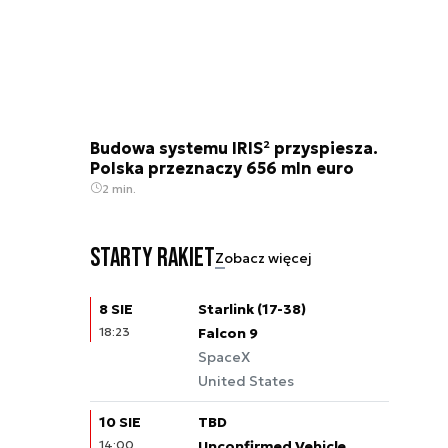
Budowa systemu IRIS² przyspiesza.
Polska przeznaczy 656 mln euro
2 min.
Starty rakiet
Zobacz więcej
8 SIE
Starlink (17-38)
18:23
Falcon 9
SpaceX
United States
10 SIE
TBD
14:00
Unconfirmed Vehicle