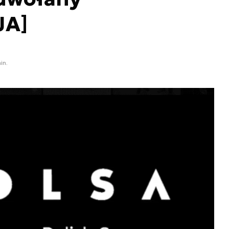
JA]
in.