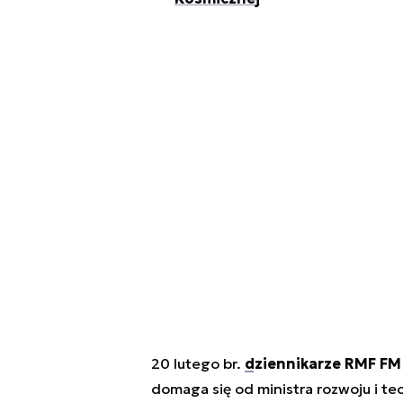
20 lutego br.
dziennikarze RMF FM n
domaga się od ministra rozwoju i te