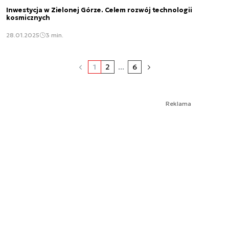
Inwestycja w Zielonej Górze. Celem rozwój technologii
kosmicznych
28.01.2025
3 min.
1
2
...
6
Reklama