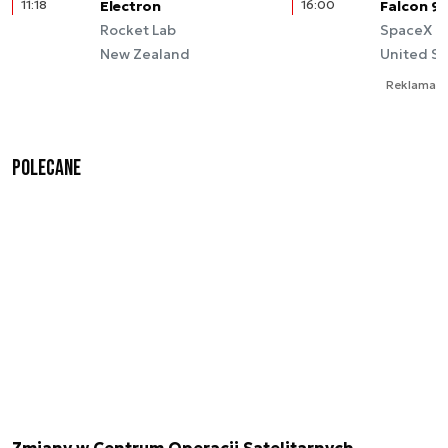
11:18
Electron
16:00
Falcon 9
Rocket Lab
SpaceX
New Zealand
United St
Reklama
Polecane