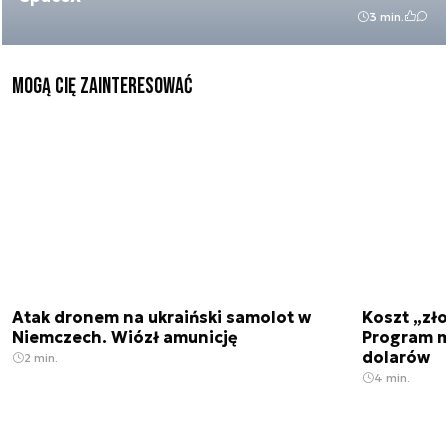
3 min.
Mogą Cię zainteresować
Atak dronem na ukraiński samolot w
Koszt „zło
Niemczech. Wiózł amunicję
Program m
dolarów
2 min.
4 min.