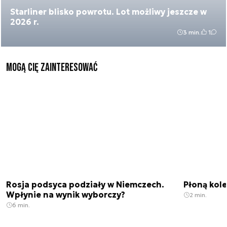
Starliner blisko powrotu. Lot możliwy jeszcze w
2026 r.
3 min.
1
Mogą Cię zainteresować
Rosja podsyca podziały w Niemczech.
Płoną kole
Wpłynie na wynik wyborczy?
2 min.
6 min.