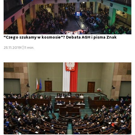
"Czego szukamy w kosmosie"? Debata AGH i pisma Znak
25.11.2019
1 min.