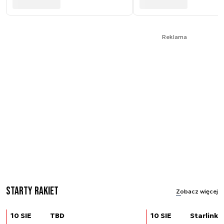
Reklama
Starty rakiet
Zobacz więcej
10 SIE
TBD
10 SIE
Starlink (