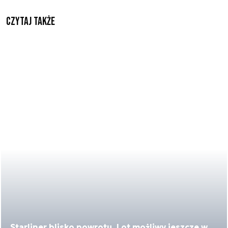
Czytaj także
Starliner blisko powrotu. Lot możliwy jeszcze w