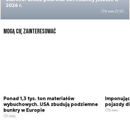
2026 r.
3 min.
1
Mogą Cię zainteresować
Ponad 1,3 tys. ton materiałów
Imponujące
wybuchowych. USA zbudują podziemne
pojazdy dl
bunkry w Europie
3 min.
1 min.