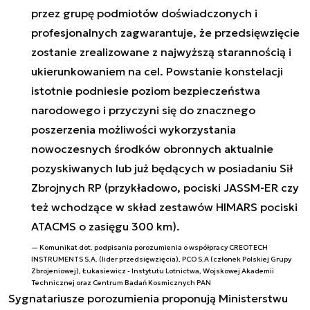
przez grupę podmiotów doświadczonych i
profesjonalnych zagwarantuje, że przedsięwzięcie
zostanie zrealizowane z najwyższą starannością i
ukierunkowaniem na cel. Powstanie konstelacji
istotnie podniesie poziom bezpieczeństwa
narodowego i przyczyni się do znacznego
poszerzenia możliwości wykorzystania
nowoczesnych środków obronnych aktualnie
pozyskiwanych lub już będących w posiadaniu Sił
Zbrojnych RP (przykładowo, pociski JASSM-ER czy
też wchodzące w skład zestawów HIMARS pociski
ATACMS o zasięgu 300 km).
Komunikat dot. podpisania porozumienia o współpracy CREOTECH
INSTRUMENTS S.A. (lider przedsięwzięcia), PCO S.A (członek Polskiej Grupy
Zbrojeniowej), Łukasiewicz - Instytutu Lotnictwa, Wojskowej Akademii
Technicznej oraz Centrum Badań Kosmicznych PAN
Sygnatariusze porozumienia proponują Ministerstwu