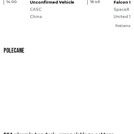
14:00
Unconfirmed Vehicle
16:49
Falcon 9
CASC
SpaceX
China
United St
Reklama
Polecane