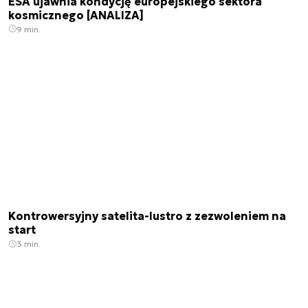
ESA ujawnia kondycję europejskiego sektora
kosmicznego [ANALIZA]
9 min.
Kontrowersyjny satelita-lustro z zezwoleniem na
start
3 min.