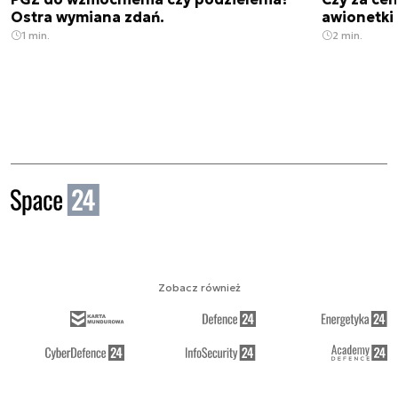
Ostra wymiana zdań.
awionetki 
1 min.
2 min.
Zobacz również