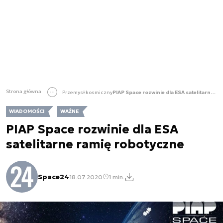
Strona główna
Przemysł kosmiczny
PIAP Space rozwinie dla ESA satelitarne ramię robotyczne
WIADOMOŚCI
WAŻNE
PIAP Space rozwinie dla ESA
satelitarne ramię robotyczne
Space24
18.07.2020
1 min.