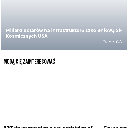
Miliard dolarów na infrastrukturę szkoleniową Sił
Kosmicznych USA
2 min.
Mogą Cię zainteresować
PGZ do wzmocnienia czy podzielenia?
Czy za cen