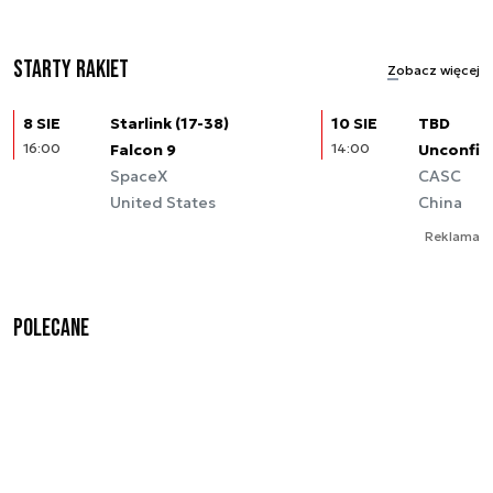
Starty rakiet
Zobacz więcej
8 SIE
Starlink (17-38)
10 SIE
TBD
16:00
Falcon 9
14:00
Unconfir
SpaceX
CASC
United States
China
Reklama
Polecane