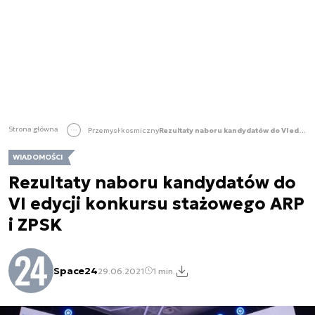
Strona główna
Przemysł kosmiczny
Rezultaty naboru kandydatów do VI edycji konkursu stażowego ARP i ZPSK
WIADOMOŚCI
Rezultaty naboru kandydatów do
VI edycji konkursu stażowego ARP
i ZPSK
Space24
29.06.2021
1 min.