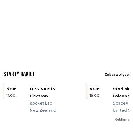
Starty rakiet
Zobacz więcej
6 SIE
QPS-SAR-13
8 SIE
Starlink (
11:00
Electron
16:00
Falcon 9
Rocket Lab
SpaceX
New Zealand
United St
Reklama