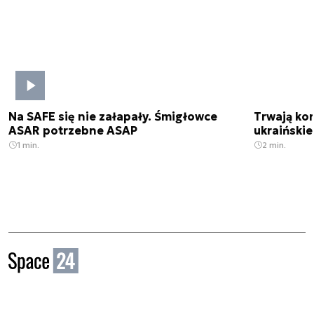
Na SAFE się nie załapały. Śmigłowce
Trwają kon
ASAR potrzebne ASAP
ukraińskie
1 min.
2 min.