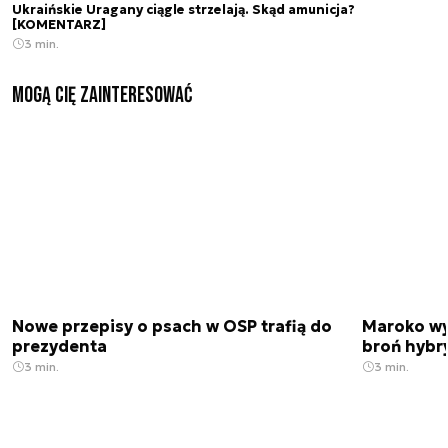
Ukraińskie Uragany ciągle strzelają. Skąd amunicja?
[KOMENTARZ]
3 min.
Mogą Cię zainteresować
Nowe przepisy o psach w OSP trafią do
Maroko wy
prezydenta
broń hybr
3 min.
3 min.