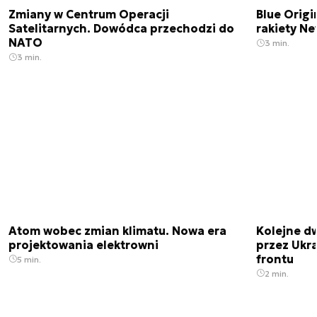
Zmiany w Centrum Operacji
Blue Origi
Satelitarnych. Dowódca przechodzi do
rakiety N
NATO
3 min.
3 min.
Atom wobec zmian klimatu. Nowa era
Kolejne d
projektowania elektrowni
przez Ukra
frontu
5 min.
2 min.