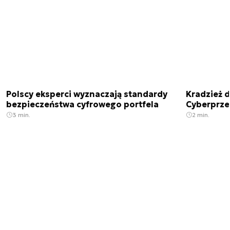
Polscy eksperci wyznaczają standardy
Kradzież 
bezpieczeństwa cyfrowego portfela
Cyberprze
3 min.
2 min.