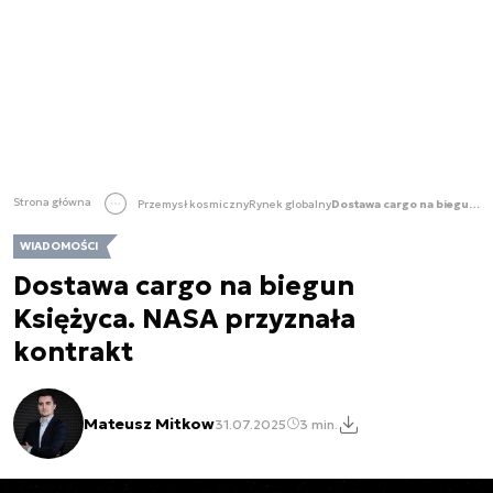
Strona główna
Przemysł kosmiczny
Rynek globalny
Dostawa cargo na biegun Księżyca. NASA przyznała kontrakt
WIADOMOŚCI
Dostawa cargo na biegun
Księżyca. NASA przyznała
kontrakt
Mateusz Mitkow
31.07.2025
3 min.