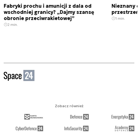
Fabryki prochu i amunicji z dala od
Nieznany 
wschodniej granicy? „Dajmy szansę
przestrze
obronie przeciwrakietowej”
1 min.
2 min.
Zobacz również