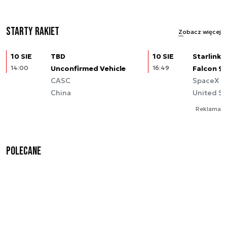
Starty rakiet
Zobacz więcej
10 SIE
TBD
10 SIE
Starlink (
14:00
Unconfirmed Vehicle
16:49
Falcon 9
CASC
SpaceX
China
United St
Reklama
Polecane