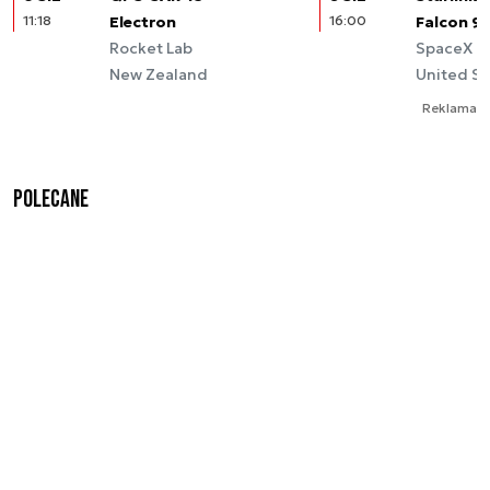
11:18
Electron
16:00
Falcon 9
Rocket Lab
SpaceX
New Zealand
United St
Reklama
Polecane