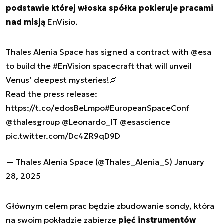
podstawie której włoska spółka pokieruje pracami
nad misją
EnVisio
.
Thales Alenia Space has signed a contract with
@esa
to build the
#EnVision
spacecraft that will unveil
Venus’ deepest mysteries!🌌
Read the press release:
https://t.co/edosBeLmpo
#EuropeanSpaceConf
@thalesgroup
@Leonardo_IT
@esascience
pic.twitter.com/Dc4ZR9qD9D
— Thales Alenia Space (@Thales_Alenia_S)
January
28, 2025
Głównym celem prac będzie zbudowanie sondy, która
na swoim pokładzie zabierze
pięć instrumentów