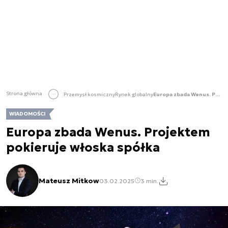
Strona główna
Przemysł kosmiczny
Rynek globalny
Europa zbada Wenus. Projektem pokieruje włoska spółka
WIADOMOŚCI
Europa zbada Wenus. Projektem
pokieruje włoska spółka
Mateusz Mitkow
03.02.2025
3 min.