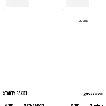
Reklama
Starty rakiet
Zobacz więcej
6 SIE
QPS-SAR-13
8 SIE
Starlink (