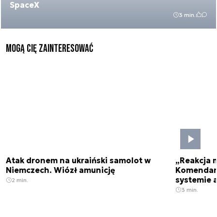
SpaceX
3 min.
Mogą Cię zainteresować
Atak dronem na ukraiński samolot w
„Reakcja 
Niemczech. Wiózł amunicję
Komendant
systemie 
2 min.
3 min.