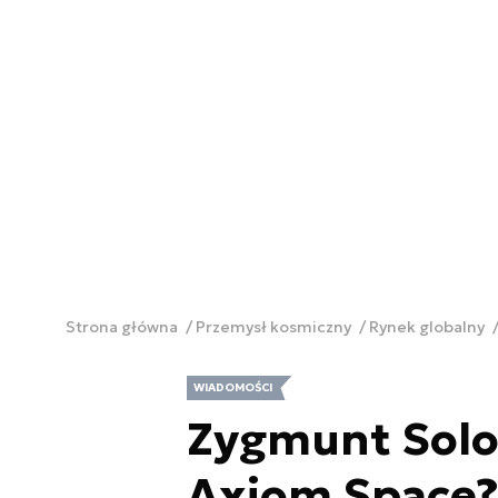
Strona główna
Przemysł kosmiczny
Rynek globalny
WIADOMOŚCI
Zygmunt Solo
Axiom Space