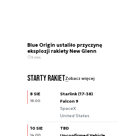
Blue Origin ustaliło przyczynę
eksplozji rakiety New Glenn
3 min.
Starty rakiet
Zobacz więcej
8 SIE
Starlink (17-38)
16:00
Falcon 9
SpaceX
United States
10 SIE
TBD
14:00
Unconfirmed Vehicle