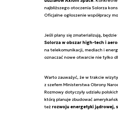
udziałów Axiom Space
. Konkretne
najbliższego otoczenia Solorza kon
Oficjalne ogłoszenie współpracy moż
Jeśli plany się zmaterializują, będzie
Solorza w obszar high-tech i aer
na telekomunikacji, mediach i ener
oznaczać nowe otwarcie nie tylko dla
Warto zauważyć, że w trakcie wizyty
z szefem Ministerstwa Obrony Nar
Rozmowy dotyczyły udziału polskich f
którą planuje zbudować amerykańska
też
rozwoju energetyki jądrowej, 