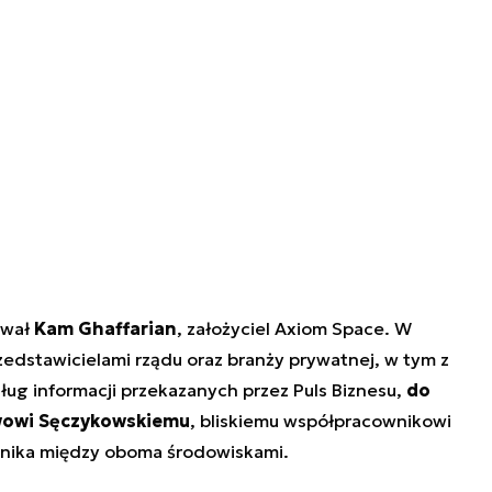
ywał
Kam Ghaffarian
, założyciel Axiom Space. W
rzedstawicielami rządu oraz branży prywatnej, w tym z
g informacji przekazanych przez Puls Biznesu,
do
wowi Sęczykowskiemu
, bliskiemu współpracownikowi
cznika między oboma środowiskami.