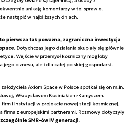
 szczegóły owiane są tajemnicą, a osoby z
sekwentnie unikają komentarzy w tej sprawie.
e nastąpić w najbliższych dniach.
to pierwsza tak poważna, zagraniczna inwestycja
ospace
. Dotychczas jego działania skupiały się głównie
getyce. Wejście w przemysł kosmiczny mogłoby
 jego biznesu, ale i dla całej polskiej gospodarki.
 założyciela Axiom Space w Polsce spotkał się on m.in.
odowej, Władysławem Kosiniakiem-Kamyszem.
irm i instytucji w projekcie nowej stacji kosmicznej,
 firma z europejskimi partnerami. Rozmowy dotyczyły
szczególnie SMR-ów IV generacji
.