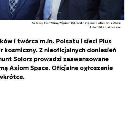
Od lewej: Piotr Woźny, Wojciech Dąbrowski, Zygmunt Solorz (fot. z 2023 r.)
Autor. PGE / mat. prasowe
ów i twórca m.in. Polsatu i sieci Plus
 kosmiczny. Z nieoficjalnych doniesień
munt Solorz prowadzi zaawansowane
mą Axiom Space. Oficjalne ogłoszenie
wkrótce.