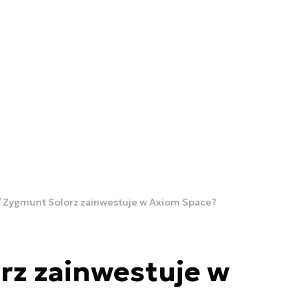
Zygmunt Solorz zainwestuje w Axiom Space?
rz zainwestuje w
?