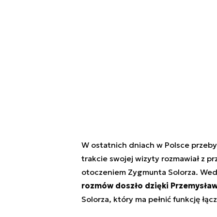
W ostatnich dniach w Polsce przeb
trakcie swojej wizyty rozmawiał z p
otoczeniem Zygmunta Solorza. Wedłu
rozmów doszło dzięki Przemysła
Solorza, który ma pełnić funkcję łą