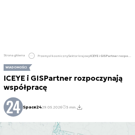
Strona główna
Przemysł kosmiczny
Sektor krajowy
ICEYE i GISPartner rozpoczynają współpracę
WIADOMOŚCI
ICEYE i GISPartner rozpoczynają
współpracę
Space24
29.05.2026
3 min.