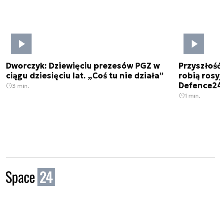
Dworczyk: Dziewięciu prezesów PGZ w
Przyszłoś
ciągu dziesięciu lat. „Coś tu nie działa”
robią rosyj
Defence2
3 min.
1 min.