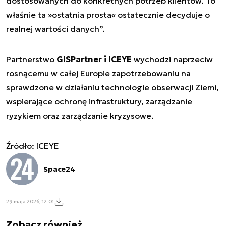
dostosowanych do konkretnych potrzeb klientów. To
właśnie ta »ostatnia prosta« ostatecznie decyduje o
realnej wartości danych”.
Partnerstwo
GISPartner i ICEYE
wychodzi naprzeciw
rosnącemu w całej Europie zapotrzebowaniu na
sprawdzone w działaniu technologie obserwacji Ziemi,
wspierające ochronę infrastruktury, zarządzanie
ryzykiem oraz zarządzanie kryzysowe.
Źródło: ICEYE
Space24
29 maja 2026, 12:01
Zobacz również