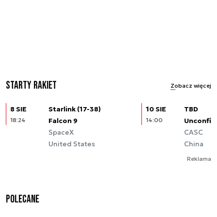
Starty rakiet
Zobacz więcej
8 SIE
Starlink (17-38)
10 SIE
TBD
18:24
Falcon 9
14:00
Unconfir
SpaceX
CASC
United States
China
Reklama
Polecane