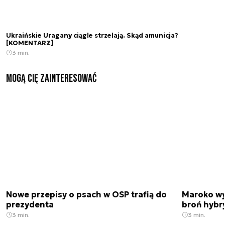
Ukraińskie Uragany ciągle strzelają. Skąd amunicja?
[KOMENTARZ]
3 min.
Mogą Cię zainteresować
Nowe przepisy o psach w OSP trafią do
Maroko wy
prezydenta
broń hybr
3 min.
3 min.