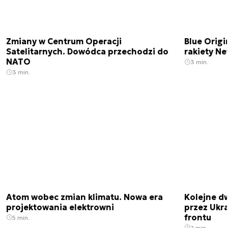
Zmiany w Centrum Operacji
Blue Origi
Satelitarnych. Dowódca przechodzi do
rakiety N
NATO
3 min.
3 min.
Atom wobec zmian klimatu. Nowa era
Kolejne d
projektowania elektrowni
przez Ukra
frontu
5 min.
2 min.