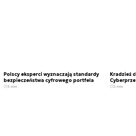
Polscy eksperci wyznaczają standardy
Kradzież 
bezpieczeństwa cyfrowego portfela
Cyberprze
3 min.
2 min.