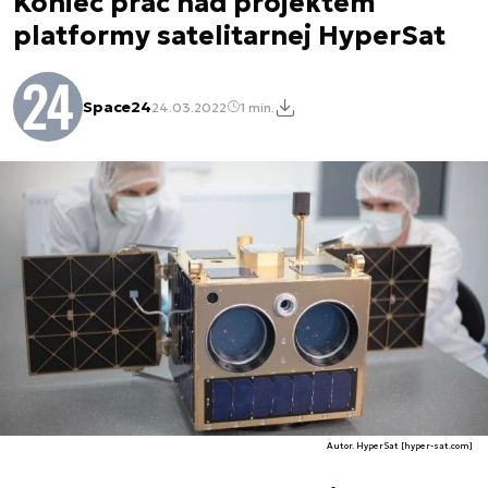
Koniec prac nad projektem
platformy satelitarnej HyperSat
Space24
24.03.2022
1 min.
Autor. HyperSat [hyper-sat.com]