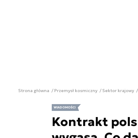
Strona główna
Przemysł kosmiczny
Sektor krajowy
WIADOMOŚCI
Kontrakt pols
wygasa. Co da