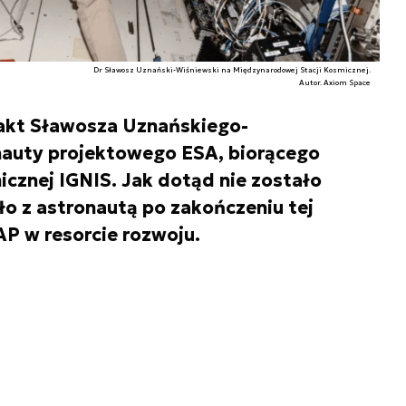
Dr Sławosz Uznański-Wiśniewski na Międzynarodowej Stacji Kosmicznej.
Autor. Axiom Space
rakt Sławosza Uznańskiego-
nauty projektowego ESA, biorącego
micznej IGNIS. Jak dotąd nie zostało
ało z astronautą po zakończeniu tej
 w resorcie rozwoju.