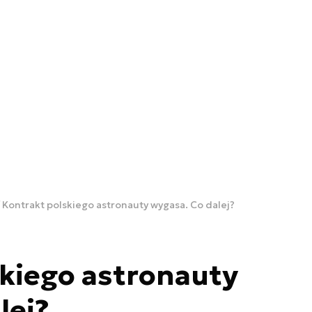
Kontrakt polskiego astronauty wygasa. Co dalej?
kiego astronauty
lej?