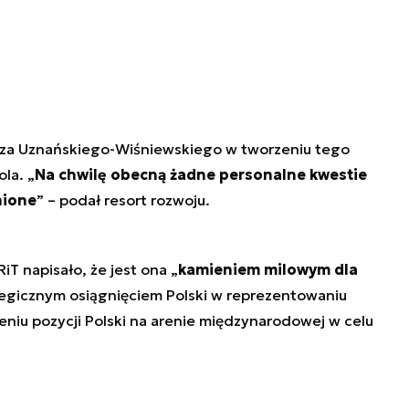
sza Uznańskiego-Wiśniewskiego w tworzeniu tego
la. „
Na chwilę obecną żadne personalne kwestie
nione
” – podał resort rozwoju.
iT napisało, że jest ona „
kamieniem milowym dla
tegicznym osiągnięciem Polski w reprezentowaniu
niu pozycji Polski na arenie międzynarodowej w celu