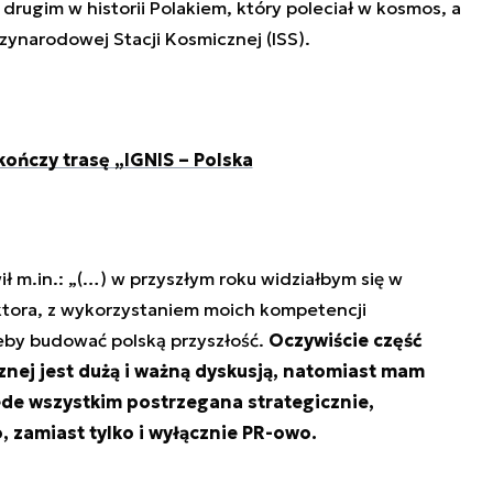
 drugim w historii Polakiem, który poleciał w kosmos, a
dzynarodowej Stacji Kosmicznej (ISS).
ończy trasę „IGNIS – Polska
ł m.in.: „(…) w przyszłym roku widziałbym się w
ektora, z wykorzystaniem moich kompetencji
eby budować polską przyszłość.
Oczywiście część
znej jest dużą i ważną dyskusją, natomiast mam
ede wszystkim postrzegana strategicznie,
 zamiast tylko i wyłącznie PR-owo.