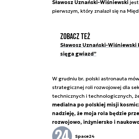
Sławosz Uznański-Wiśniewski
jest
pierwszym, który znalazł się na Mię
Zobacz też
Sławosz Uznański-Wiśniewski k
sięga gwiazd”
W grudniu br. polski astronauta mówi
strategicznej roli rozwojowej dla s
technicznych i technologicznych, ż
medialna po polskiej misji kosmic
nadzieję, że moja rola będzie prz
rozwojowo, inżyniersko i naukowo,
Space24