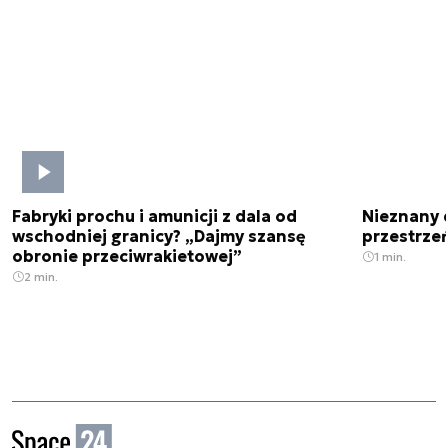
Fabryki prochu i amunicji z dala od
Nieznany 
wschodniej granicy? „Dajmy szansę
przestrze
obronie przeciwrakietowej”
1 min.
2 min.