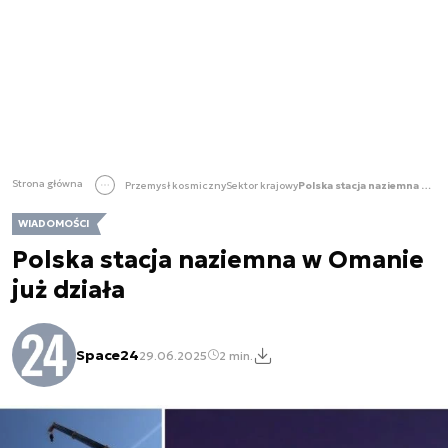
Strona główna
Przemysł kosmiczny
Sektor krajowy
Polska stacja naziemna w Omanie już działa
WIADOMOŚCI
Polska stacja naziemna w Omanie
już działa
Space24
29.06.2025
2 min.