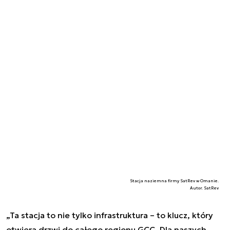
Stacja naziemna firmy SatRev w Omanie.
Autor. SatRev
„Ta stacja to nie tylko infrastruktura – to klucz, który
otwiera drzwi do całego regionu GCC. Dla naszych