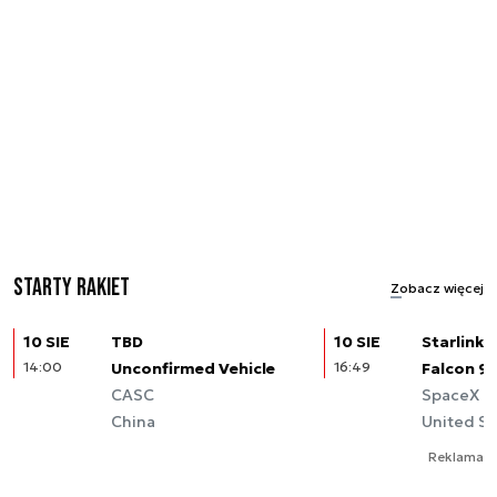
Starty rakiet
Zobacz więcej
10 SIE
TBD
10 SIE
Starlink (
14:00
Unconfirmed Vehicle
16:49
Falcon 9
CASC
SpaceX
China
United St
Reklama