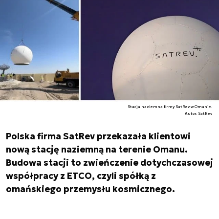
Stacja naziemna firmy SatRev w Omanie.
Autor. SatRev
Polska firma SatRev przekazała klientowi
nową stację naziemną na terenie Omanu.
Budowa stacji to zwieńczenie dotychczasowej
współpracy z ETCO, czyli spółką z
omańskiego przemysłu kosmicznego.