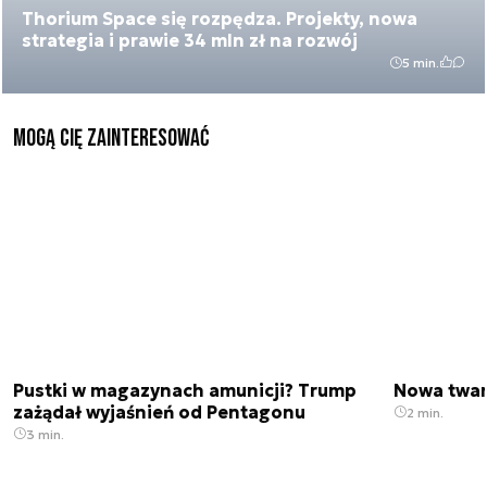
Thorium Space się rozpędza. Projekty, nowa
strategia i prawie 34 mln zł na rozwój
5 min.
Mogą Cię zainteresować
Pustki w magazynach amunicji? Trump
Nowa twar
zażądał wyjaśnień od Pentagonu
2 min.
3 min.