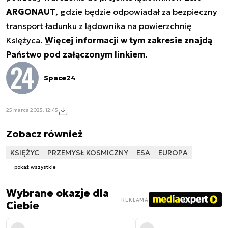
ARGONAUT
, gdzie będzie odpowiadał za bezpieczny
transport ładunku z lądownika na powierzchnię
Księżyca.
Więcej informacji w tym zakresie znajdą
Państwo pod załączonym linkiem.
Space24
25 marca 2025, 12:45
Zobacz również
KSIĘŻYC
PRZEMYSŁ KOSMICZNY
ESA
EUROPA
pokaż wszystkie
Wybrane okazje dla
REKLAMA
Ciebie