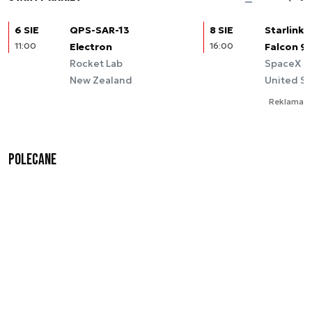
6 SIE
QPS-SAR-13
8 SIE
Starlink (
11:00
Electron
16:00
Falcon 9
Rocket Lab
SpaceX
New Zealand
United St
Reklama
Polecane