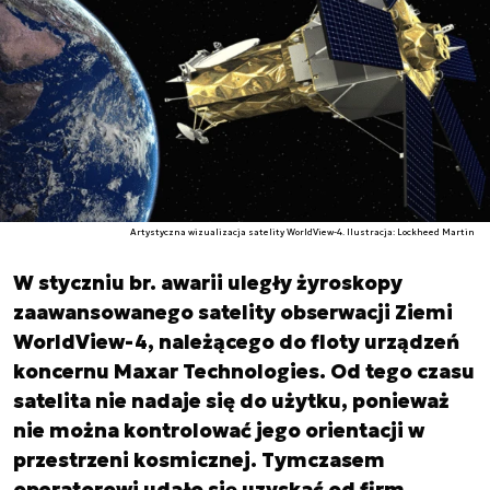
Artystyczna wizualizacja satelity WorldView-4. Ilustracja: Lockheed Martin
W styczniu br. awarii uległy żyroskopy
zaawansowanego satelity obserwacji Ziemi
WorldView-4, należącego do floty urządzeń
koncernu Maxar Technologies. Od tego czasu
satelita nie nadaje się do użytku, ponieważ
nie można kontrolować jego orientacji w
przestrzeni kosmicznej. Tymczasem
operatorowi udało się uzyskać od firm