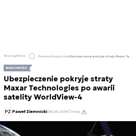
Strona główna
Przemysł kosmiczny
Ubezpieczenie pokryje straty Maxar Technologies po awarii satelity WorldView-4
WIADOMOŚCI
Ubezpieczenie pokryje straty
Maxar Technologies po awarii
satelity WorldView-4
PZ
Paweł Ziemnicki
08.05.2019
1 min.