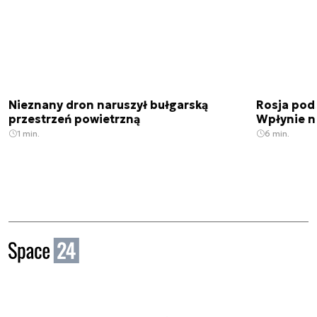
Nieznany dron naruszył bułgarską
Rosja pod
przestrzeń powietrzną
Wpłynie n
1 min.
6 min.