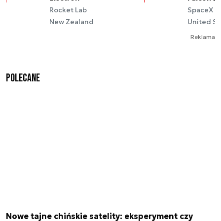
Rocket Lab
SpaceX
New Zealand
United St
Reklama
Polecane
Nowe tajne chińskie satelity: eksperyment czy