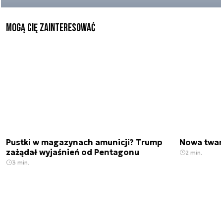
Mogą Cię zainteresować
Pustki w magazynach amunicji? Trump
Nowa twar
zażądał wyjaśnień od Pentagonu
2 min.
3 min.