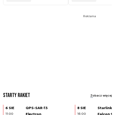
Reklama
Starty rakiet
Zobacz więcej
6 SIE
QPS-SAR-13
8 SIE
Starlink (
11:00
Electron
16:00
Falcon 9