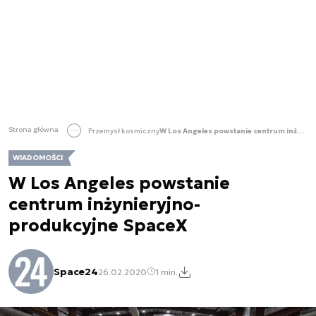
Strona główna
Przemysł kosmiczny
W Los Angeles powstanie centrum inżynieryjno-produkcyjne SpaceX
WIADOMOŚCI
W Los Angeles powstanie
centrum inżynieryjno-
produkcyjne SpaceX
Space24
26.02.2020
1 min.