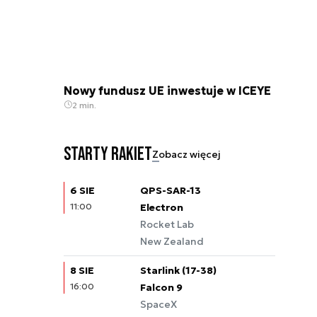
Nowy fundusz UE inwestuje w ICEYE
2 min.
Starty rakiet
Zobacz więcej
6 SIE
QPS-SAR-13
11:00
Electron
Rocket Lab
New Zealand
8 SIE
Starlink (17-38)
16:00
Falcon 9
SpaceX