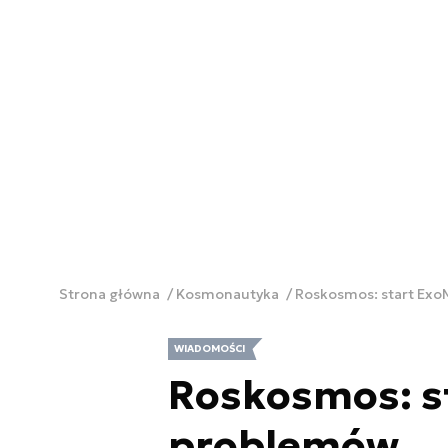
Strona główna
Kosmonautyka
Roskosmos: start Ex
WIADOMOŚCI
Roskosmos: s
problemów