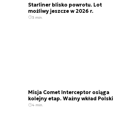
Starliner blisko powrotu. Lot
możliwy jeszcze w 2026 r.
3 min.
Moment tuż po separacji ExoMars sfotografowany przez obserwatorium a
Misja Comet Interceptor osiąga
kolejny etap. Ważny wkład Polski
4 min.