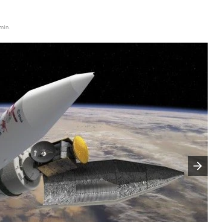
min.
Następny slajd