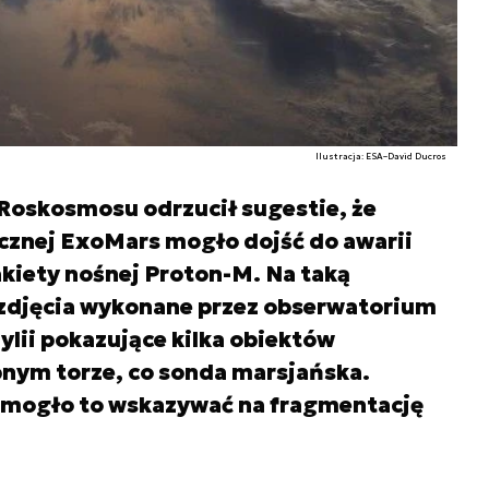
Ilustracja: ESA–David Ducros
Roskosmosu odrzucił sugestie, że
cznej ExoMars mogło dojść do awarii
akiety nośnej Proton-M. Na taką
zdjęcia wykonane przez obserwatorium
lii pokazujące kilka obiektów
bnym torze, co sonda marsjańska.
 mogło to wskazywać na fragmentację