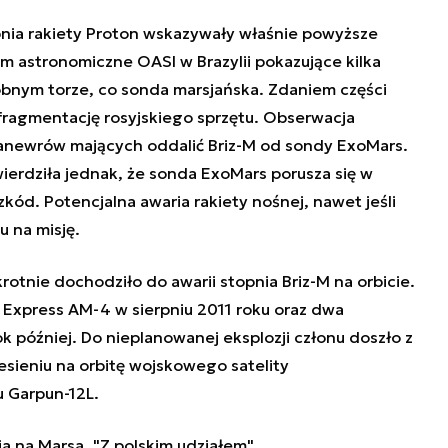
pnia rakiety Proton wskazywały właśnie powyższe
 astronomiczne OASI w Brazylii pokazujące kilka
bnym torze, co sonda marsjańska. Zdaniem części
ragmentację rosyjskiego sprzętu. Obserwacja
manewrów mających oddalić Briz-M od sondy ExoMars.
erdziła jednak, że sonda ExoMars porusza się w
kód. Potencjalna awaria rakiety nośnej, nawet jeśli
u na misję.
rotnie dochodziło do awarii stopnia Briz-M na orbicie.
ę Express AM-4
w sierpniu 2011 roku oraz dwa
k później. Do nieplanowanej eksplozji członu doszło z
iesieniu na orbitę wojskowego satelity
u Garpun
-12L
.
a na Marsa. "Z polskim udziałem"