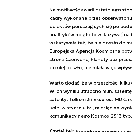
Na możliwość awarii ostatniego sto
kadry wykonane przez obserwatorium
obiektów poruszających się po podo
analityków mogło to wskazywać na f
wskazywała też, że nie doszło do 
Europejska Agencja Kosmiczna potwi
stronę Czerwonej Planety bez przesz
do niej doszło, nie miała więc wpływ
Warto dodać, że w przeszłości kilkuk
W ich wyniku utracono m.in. satelit
satelity: Telkom 3
i
Ekspress MD-2 ro
kolei w styczniu br., miesiąc po wyn
komunikacyjnego
Kosmos-2513 typ
Czytaj też:
Rosyjsko-europejska misj