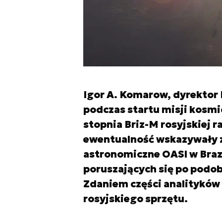
Igor A. Komarow, dyrektor 
podczas startu misji kosmi
stopnia Briz-M rosyjskiej r
ewentualność wskazywały 
astronomiczne OASI w Brazy
poruszających się po podo
Zdaniem części analityków
rosyjskiego sprzętu.