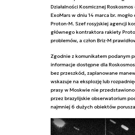
Działalności Kosmicznej Roskosmos
ExoMars w dniu 14 marca br.
mogło do
Proton-M. Szef rosyjskiej agencji k
głównego kontraktora rakiety Proton
problemów, a człon Briz-M prawidł
Zgodnie z komunikatem podanym pr
informacje dostępne dla Roskosmosu
bez przeszkód, zaplanowane manewr
wskazuje na eksplozję lub rozpadnięc
prasy w Moskwie nie przedstawiono 
przez brazylijskie obserwatorium po
najmniej 6 dużych obiektów poruszaj