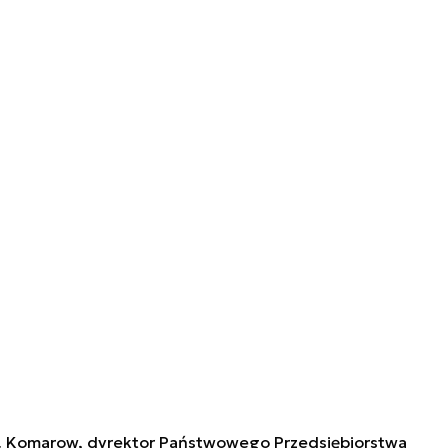
A. Komarow, dyrektor
P
aństwowego Przedsiębiorstwa