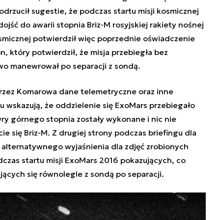
odrzucił sugestie, że
podczas startu misji kosmicznej
jść do awarii stopnia Briz-M rosyjskiej rakiety nośnej
osmicznej potwierdził więc poprzednie oświadczenie
, który potwierdził, że misja przebiegła bez
owo manewrował po separacji z sondą.
zez Komarowa dane telemetryczne oraz inne
 wskazują, że oddzielenie się ExoMars przebiegało
y górnego stopnia zostały wykonane i nic nie
ie się Briz-M. Z drugiej strony podczas briefingu dla
alternatywnego wyjaśnienia dla zdjęć zrobionych
dczas startu misji ExoMars 2016 pokazujących, co
ących się równolegle z sondą po separacji.