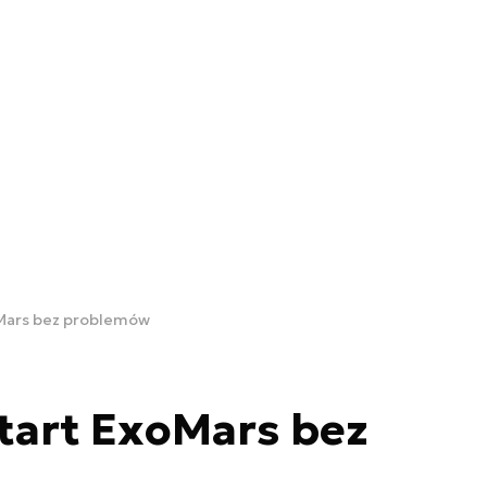
oMars bez problemów
tart ExoMars bez