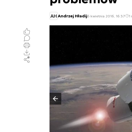
AH
Andrzej Hładij
6 kwietnia 2016, 16:37
1 
Poprzedni slajd