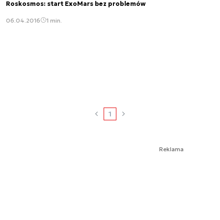
Roskosmos: start ExoMars bez problemów
06.04.2016
1 min.
1
Reklama