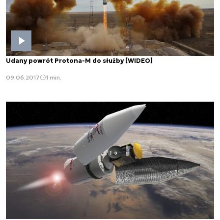
Udany powrót Protona-M do służby [WIDEO]
09.06.2017
1 min.