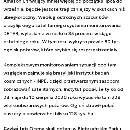
Amazonii, trwający mniej więcej od początku lipca do
września, będzie jeszcze tragiczniejszy w skutkach niż
ubiegłoroczny. Według ostrożnych szacunków
brazylijskiego satelitarnego systemu monitorowania
DETER, wylesianie wzrosło o 85 procent w ciągu
ostatniego roku. W tym roku wykryto prawie 80 tys.
ognisk pożarów, które szybko się rozprzestrzeniały.
Kompleksowym monitorowaniem sytuacji pod tym
względem zajmuje się brazylijski instytut badań
kosmicznych - INPE, dzięki przetwarzanym zasobom
zobrazowań satelitarnych. Instytut podał, że tylko od
28 maja do 10 sierpnia 2020 roku wybuchło tam 228
wielkoobszarowych pożarów. Ogień strawił połać
puszczy o powierzchni blisko 128 tys. ha.
Czytaj też:
Ocena skali pożaru w Biebrzańskim Parku