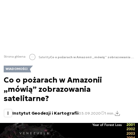
Strona główna
Satelity
Co o pożarach w Amazonii „mówią” zobrazowania satelitarne?
WIADOMOŚCI
Co o pożarach w Amazonii
„mówią” zobrazowania
satelitarne?
I
Instytut Geodezji i Kartografii
03.09.2020
1 min.