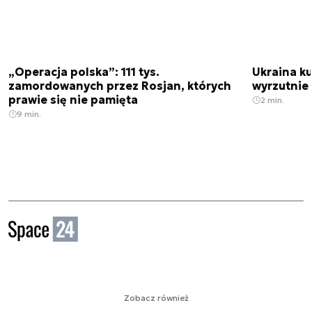
„Operacja polska”: 111 tys.
Ukraina ku
zamordowanych przez Rosjan, których
wyrzutnie
prawie się nie pamięta
2 min.
9 min.
Zobacz również