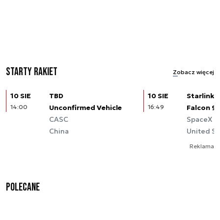
Starty rakiet
Zobacz więcej
10 SIE
TBD
10 SIE
Starlink (
14:00
Unconfirmed Vehicle
16:49
Falcon 9
CASC
SpaceX
China
United St
Reklama
Polecane