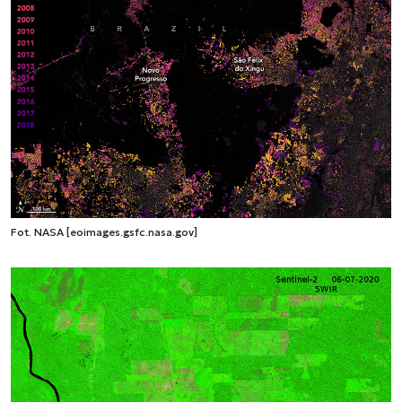
Fot. NASA [eoimages.gsfc.nasa.gov]