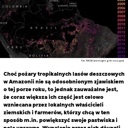
Fot. NASA [eoimages.gsfc.nasa.gov]
Choć pożary tropikalnych lasów deszczowych
w Amazonii nie są odosobnionym zjawiskiem
o tej porze roku, to jednak zauważalne jest,
że coraz większa ich część jest celowo
wzniecana przez lokalnych właścicieli
ziemskich i farmerów, którzy chcą w ten
sposób m.in. powiększyć swoje pastwiska i
pola uprawne. Wypalanie przez nich dżungli